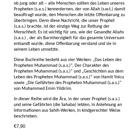
ob jung oder alt – alle Menschen sollten das Leben unseres
Propheten (s.a.s.) kennenlernen, der von Allah (s.w.t.) damit
beauftragt wurde, den Menschen die letzte Offenbarung zu
überbringen. Denn diese Nachricht, die unser Prophet
(s.a.s.) brachte, ist der einzige Weg zur Rettung der
Menschheit. Es ist wichtig für uns, wie der Gesandte Allahs
(s.a.s.) , der als Barmherzigkeit für das gesamte Universum
entsandt wurde, diese Offenbarung verstand und sie in
seinem Leben umsetzte.
Diese Buchreihe besteht aus vier Werken: „Das Leben des
Propheten Muhammad (s.a.s.)“, Der Charakter des
Propheten Muhammad (s.a.s.)“ und „Geschichten aus dem
Leben des Propheten Muhammad (s.a.s.)“ von Hamit Yolcu
sowie „Die Gefährten des Propheten Muhammad (s.a.s.)“
von Muhammed Emin Yildirim.
In dieser Reihe wird die Ära, in der unser Prophet (s.a.s.)
und seine Gefährten (die Sahaba) lebten, in Anlehnung an
Informationen aus Sahih-Werken, in kindgerechter Weise
beschrieben.
€
7,90