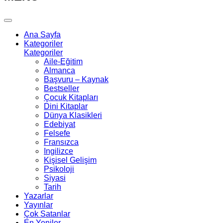
Ana Sayfa
Kategoriler
Kategoriler
Aile-Eğitim
Almanca
Başvuru – Kaynak
Bestseller
Çocuk Kitapları
Dini Kitaplar
Dünya Klasikleri
Edebiyat
Felsefe
Fransızca
Ingilizce
Kişisel Gelişim
Psikoloji
Siyasi
Tarih
Yazarlar
Yayınlar
Çok Satanlar
En Yeniler