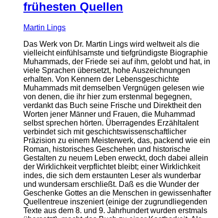
frühesten Quellen
Martin Lings
Das Werk von Dr. Martin Lings wird weltweit als die
vielleicht einfühlsamste und tiefgründigste Biographie
Muhammads, der Friede sei auf ihm, gelobt und hat, in
viele Sprachen übersetzt, hohe Auszeichnungen
erhalten. Von Kennern der Lebensgeschichte
Muhammads mit demselben Vergnügen gelesen wie
von denen, die ihr hier zum erstenmal begegnen,
verdankt das Buch seine Frische und Direktheit den
Worten jener Männer und Frauen, die Muhammad
selbst sprechen hörten. Überragendes Erzähltalent
verbindet sich mit geschichtswissenschaftlicher
Präzision zu einem Meisterwerk, das, packend wie ein
Roman, historisches Geschehen und historische
Gestalten zu neuem Leben erweckt, doch dabei allein
der Wirklichkeit verpflichtet bleibt; einer Wirklichkeit
indes, die sich dem erstaunten Leser als wunderbar
und wundersam erschließt. Daß es die Wunder der
Geschenke Gottes an die Menschen in gewissenhafter
Quellentreue inszeniert (einige der zugrundliegenden
Texte aus dem 8. und 9. Jahrhundert wurden erstmals