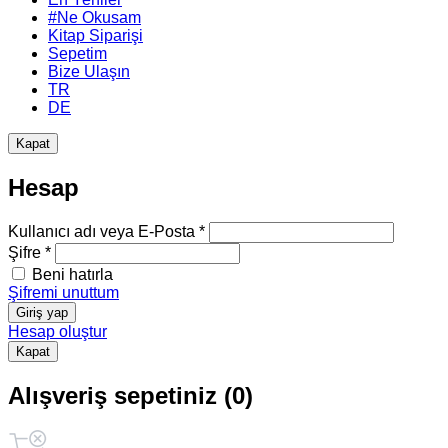
#Ne Okusam
Kitap Siparişi
Sepetim
Bize Ulaşın
TR
DE
Kapat
Hesap
Kullanıcı adı veya E-Posta *
Şifre *
Beni hatırla
Şifremi unuttum
Giriş yap
Hesap oluştur
Kapat
Alışveriş sepetiniz (0)