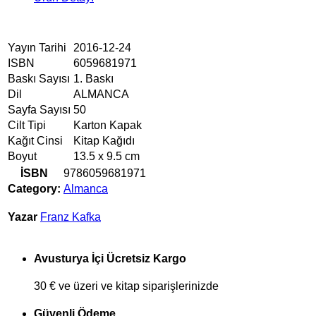
Yayın Tarihi
2016-12-24
ISBN
6059681971
Baskı Sayısı
1. Baskı
Dil
ALMANCA
Sayfa Sayısı
50
Cilt Tipi
Karton Kapak
Kağıt Cinsi
Kitap Kağıdı
Boyut
13.5 x 9.5 cm
İSBN
9786059681971
Category:
Almanca
Yazar
Franz Kafka
Avusturya İçi Ücretsiz Kargo
30 € ve üzeri ve kitap siparişlerinizde
Güvenli Ödeme