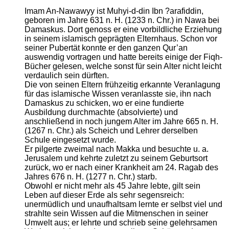
Imam An-Nawawyy ist Muhyi-d-din Ibn ?arafiddin,
geboren im Jahre 631 n. H. (1233 n. Chr.) in Nawa bei
Damaskus. Dort genoss er eine vorbildliche Erziehung
in seinem islamisch geprägten Elternhaus. Schon vor
seiner Pubertät konnte er den ganzen Qur’an
auswendig vortragen und hatte bereits einige der Fiqh-
Bücher gelesen, welche sonst für sein Alter nicht leicht
verdaulich sein dürften.
Die von seinen Eltern frühzeitig erkannte Veranlagung
für das islamische Wissen veranlasste sie, ihn nach
Damaskus zu schicken, wo er eine fundierte
Ausbildung durchmachte (absolvierte) und
anschließend in noch jungem Alter im Jahre 665 n. H.
(1267 n. Chr.) als Scheich und Lehrer derselben
Schule eingesetzt wurde.
Er pilgerte zweimal nach Makka und besuchte u. a.
Jerusalem und kehrte zuletzt zu seinem Geburtsort
zurück, wo er nach einer Krankheit am 24. Ragab des
Jahres 676 n. H. (1277 n. Chr.) starb.
Obwohl er nicht mehr als 45 Jahre lebte, gilt sein
Leben auf dieser Erde als sehr segensreich:
unermüdlich und unaufhaltsam lernte er selbst viel und
strahlte sein Wissen auf die Mitmenschen in seiner
Umwelt aus; er lehrte und schrieb seine gelehrsamen