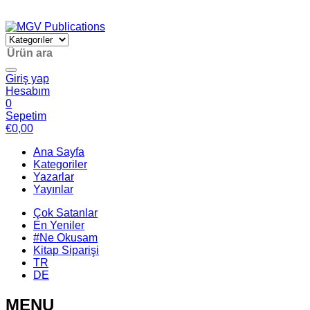
Giriş yap
Hesabım
0
Sepetim
€
0,00
Ana Sayfa
Kategoriler
Yazarlar
Yayınlar
Çok Satanlar
En Yeniler
#Ne Okusam
Kitap Siparişi
TR
DE
MENU