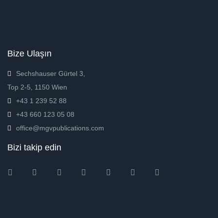
Bize Ulaşın
Sechshauser Gürtel 3,
Top 2-5, 1150 Wien
+43 1 239 52 88
+43 660 123 05 08
office@mgvpublications.com
Bizi takip edin
Instagram
Facebook
Twitter
Ebay
Amazon
Pinterest
Youtube