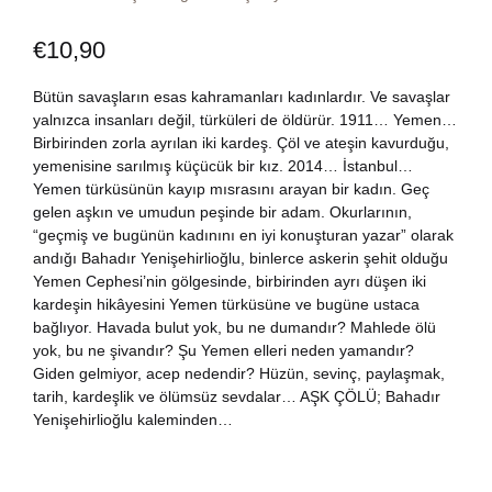
Dünya Klasikleri
Hesap oluştur
Kitap Siparişi
€
10,90
Edebiyat
Sepetim
Bütün savaşların esas kahramanları kadınlardır. Ve savaşlar
yalnızca insanları değil, türküleri de öldürür. 1911… Yemen…
Birbirinden zorla ayrılan iki kardeş. Çöl ve ateşin kavurduğu,
Felsefe
Bize Ulaşın
yemenisine sarılmış küçücük bir kız. 2014… İstanbul…
Yemen türküsünün kayıp mısrasını arayan bir kadın. Geç
Fransızca
TR
gelen aşkın ve umudun peşinde bir adam. Okurlarının,
“geçmiş ve bugünün kadınını en iyi konuşturan yazar” olarak
andığı Bahadır Yenişehirlioğlu, binlerce askerin şehit olduğu
Ingilizce
DE
Yemen Cephesi’nin gölgesinde, birbirinden ayrı düşen iki
kardeşin hikâyesini Yemen türküsüne ve bugüne ustaca
Kişisel Gelişim
bağlıyor. Havada bulut yok, bu ne dumandır? Mahlede ölü
yok, bu ne şivandır? Şu Yemen elleri neden yamandır?
Psikoloji
Giden gelmiyor, acep nedendir? Hüzün, sevinç, paylaşmak,
tarih, kardeşlik ve ölümsüz sevdalar… AŞK ÇÖLÜ; Bahadır
Yenişehirlioğlu kaleminden…
Siyasi
Tarih