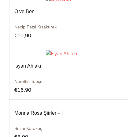
O ve Ben
Necip Fazıl Kısakürek
€
10,90
İsyan Ahlakı
Nurettin Topçu
€
16,90
Monna Rosa Şiirler – I
Sezai Karakoç