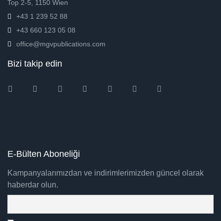
Top 2-5, 1150 Wien
+43 1 239 52 88
+43 660 123 05 08
office@mgvpublications.com
Bizi takip edin
Instagram
Facebook
Twitter
Ebay
Amazon
Pinterest
Youtube
E-Bülten Aboneliği
Kampanyalarımızdan ve indirimlerimizden güncel olarak
haberdar olun.