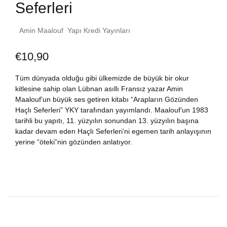
Seferleri
Dünya Klasikleri
Hesap oluştur
Kitap Siparişi
Amin Maalouf
Yapı Kredi Yayınları
Edebiyat
Sepetim
€
10,90
Felsefe
Bize Ulaşın
Tüm dünyada olduğu gibi ülkemizde de büyük bir okur
kitlesine sahip olan Lübnan asıllı Fransız yazar Amin
Fransızca
TR
Maalouf’un büyük ses getiren kitabı “Arapların Gözünden
Haçlı Seferleri” YKY tarafından yayımlandı. Maalouf’un 1983
Ingilizce
tarihli bu yapıtı, 11. yüzyılın sonundan 13. yüzyılın başına
DE
kadar devam eden Haçlı Seferleri’ni egemen tarih anlayışının
yerine “öteki”nin gözünden anlatıyor.
Kişisel Gelişim
Psikoloji
Siyasi
Tarih