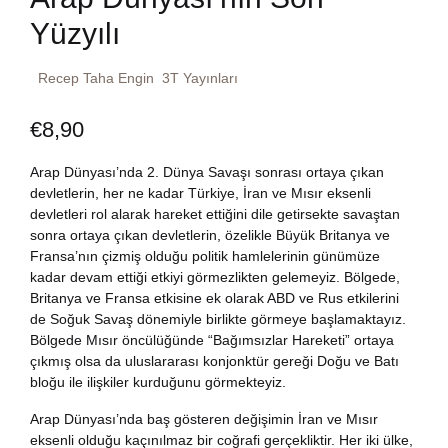
Yüzyılı
Dünya Klasikleri
Hesap oluştur
Kitap Siparişi
Recep Taha Engin
3T Yayınları
Edebiyat
Sepetim
€
8,90
Felsefe
Bize Ulaşın
Arap Dünyası’nda 2. Dünya Savaşı sonrası ortaya çıkan
Fransızca
TR
devletlerin, her ne kadar Türkiye, İran ve Mısır eksenli
devletleri rol alarak hareket ettiğini dile getirsekte savaştan
sonra ortaya çıkan devletlerin, özelikle Büyük Britanya ve
Ingilizce
DE
Fransa’nın çizmiş olduğu politik hamlelerinin günümüze
kadar devam ettiği etkiyi görmezlikten gelemeyiz. Bölgede,
Kişisel Gelişim
Britanya ve Fransa etkisine ek olarak ABD ve Rus etkilerini
de Soğuk Savaş dönemiyle birlikte görmeye başlamaktayız.
Psikoloji
Bölgede Mısır öncülüğünde “Bağımsızlar Hareketi” ortaya
çıkmış olsa da uluslararası konjonktür gereği Doğu ve Batı
bloğu ile ilişkiler kurduğunu görmekteyiz.
Siyasi
Arap Dünyası’nda baş gösteren değişimin İran ve Mısır
eksenli olduğu kaçınılmaz bir coğrafi gerçekliktir. Her iki ülke,
Tarih