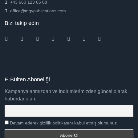
+43 660 123 05 08
office@mgvpublications.com
Bizi takip edin
Instagram
Facebook
Twitter
Ebay
Amazon
Pinterest
Youtube
E-Bülten Aboneliği
Kampanyalarımızdan ve indirimlerimizden güncel olarak
haberdar olun.
Devam ederek gizlilik politikasını kabul etmiş olursunuz