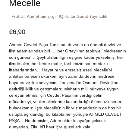
Mecelle
Dünya Klasikleri
Hesap oluştur
Kitap Siparişi
Prof.Dr. Ahmet Şimşirgil
IQ Kültür Sanat Yayıncılık
Edebiyat
Sepetim
€
6,90
Felsefe
Bize Ulaşın
Ahmed Cevdet Paşa Tanzimat devrinin en önemli devlet ve
ilim adamlarından biri… İlber Ortaylı’nın tabiriyle “Medresenin
Fransızca
son güneşi”… Şeyhülislamlığın eşiğine kadar yükselmiş, her
TR
ilimde alim, her fende mahir, tarihimizin son medar-ı
iftaharlarından… Hayatını ve emsalsiz eseri Mecelle’yi
Ingilizce
DE
anlatan bu eseri okurken; aynı zamnda devrin medrese
hayatını ve ilmi seviyesini; Tanzimat’ın Osmanlı Devleti’ne
Kişisel Gelişim
getirdiği ikilik ve çatışmaları; ıslahatın milli bünyeye uygun
cereyan etmesi için Cevdet Paşa’nın verdiği çetin
mücadeleyi; ve ilim alimlerine kazandırdığı ölümsüz eserleri
Psikoloji
bulacaksınız. İşte Mecelle’nin ilk yüz maddesinin de hoş bir
üslupla açıklandığı bu kitapta her yönüyle AHMED CEVDET
Siyasi
PAŞA… Ne demişler; Adem oldur ki ayağın çekicek
dünyadan, Zikü bi’l hayr içre güzel adı kala.
Tarih