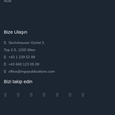
AGB
Bize Ulaşın
Sechshauser Gürtel 3,
Top 2-5, 1150 Wien
+43 1 239 52 88
+43 660 123 05 08
office@mgvpublications.com
Bizi takip edin
Instagram
Facebook
Twitter
Ebay
Amazon
Pinterest
Youtube