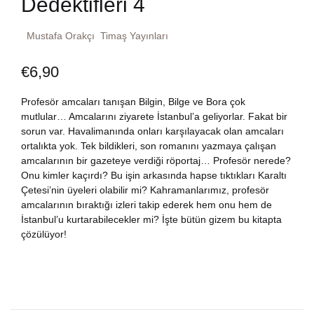
Dedektifleri 4
Dünya Klasikleri
Hesap oluştur
Kitap Siparişi
Mustafa Orakçı
Timaş Yayınları
Edebiyat
Sepetim
€
6,90
Felsefe
Bize Ulaşın
Profesör amcaları tanışan Bilgin, Bilge ve Bora çok
mutlular… Amcalarını ziyarete İstanbul’a geliyorlar. Fakat bir
Fransızca
sorun var. Havalimanında onları karşılayacak olan amcaları
TR
ortalıkta yok. Tek bildikleri, son romanını yazmaya çalışan
amcalarının bir gazeteye verdiği röportaj… Profesör nerede?
Ingilizce
DE
Onu kimler kaçırdı? Bu işin arkasında hapse tıktıkları Karaltı
Çetesi’nin üyeleri olabilir mi? Kahramanlarımız, profesör
Kişisel Gelişim
amcalarının bıraktığı izleri takip ederek hem onu hem de
İstanbul’u kurtarabilecekler mi? İşte bütün gizem bu kitapta
çözülüyor!
Psikoloji
Siyasi
Tarih