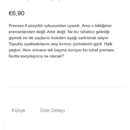
Dünya Klasikleri
Hesap oluştur
Kitap Siparişi
€
6,90
Edebiyat
Sepetim
Prenses A yüzyıllık uykusundan uyandı. Ama o bildiğimiz
prenseslerden değil. Artık değil. Ne bu rahatsız gelinliği
giymek ne de saçlarını kuleden aşağı sarkıtmak istiyor.
Felsefe
Bize Ulaşın
Topuklu ayakkabılarını atıp kırmızı çizmelerini giydi. Halk
şaşkın. Atını ormana tek başına sürüyor bu tuhaf prenses.
Fransızca
TR
Kurtla karşılaşınca ne olacak?
Ingilizce
DE
Kişisel Gelişim
Psikoloji
Künye
Ürün Detayı
Siyasi
Tarih