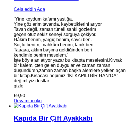
Celaleddin Ada
“Yine koydum kafamı yastığa.
Yine gözlerim tavanda, kaybettiklerini arıyor.
Tavan değil, zaman tüneli sanki gözlerim
geçen otuz sekiz seneyi sorguya çekiyor.
Hâkim benim, yargıç benim, savcı ben.
Suçlu benim, mahkûm benim, tanık ben.
Taaaaa, aklım başıma geldiğinden beri
kendimle benim meselem.”
İşte böyle anlatıyor yazar bu kitapta meselesini.Kıvrak
bir kalem,içten gelen duygular ve zaman zaman
düşündüren,zaman zaman başka alemlere yelken açan
bir kitap.Kısacası hepimiz ”İKİ KAPILI BİR HAN’DA”
değimliyiz dostlar……
gizle
€
9,90
Devamını oku
Kapıda Bir Çift Ayakkabı