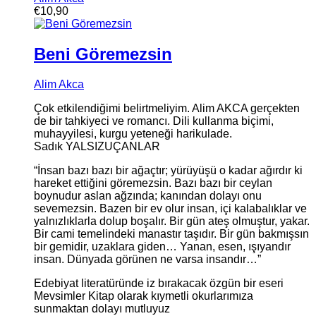
€
10,90
Beni Göremezsin
Alim Akca
Çok etkilendiğimi belirtmeliyim. Alim AKCA gerçekten
de bir tahkiyeci ve romancı. Dili kullanma biçimi,
muhayyilesi, kurgu yeteneği harikulade.
Sadık YALSIZUÇANLAR
“İnsan bazı bazı bir ağaçtır; yürüyüşü o kadar ağırdır ki
hareket ettiğini göremezsin. Bazı bazı bir ceylan
boynudur aslan ağzında; kanından dolayı onu
sevemezsin. Bazen bir ev olur insan, içi kalabalıklar ve
yalnızlıklarla dolup boşalır. Bir gün ateş olmuştur, yakar.
Bir cami temelindeki manastır taşıdır. Bir gün bakmışsın
bir gemidir, uzaklara giden… Yanan, esen, ışıyandır
insan. Dünyada görünen ne varsa insandır…”
Edebiyat literatüründe iz bırakacak özgün bir eseri
Mevsimler Kitap olarak kıymetli okurlarımıza
sunmaktan dolayı mutluyuz