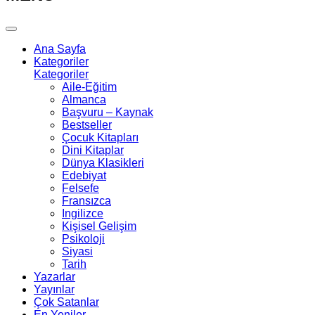
Ana Sayfa
Kategoriler
Kategoriler
Aile-Eğitim
Almanca
Başvuru – Kaynak
Bestseller
Çocuk Kitapları
Dini Kitaplar
Dünya Klasikleri
Edebiyat
Felsefe
Fransızca
Ingilizce
Kişisel Gelişim
Psikoloji
Siyasi
Tarih
Yazarlar
Yayınlar
Çok Satanlar
En Yeniler