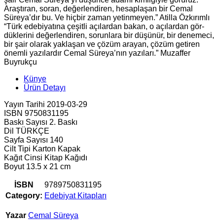
Araştıran, soran, değerlendiren, hesaplaşan bir Cemal
Süreya’dır bu. Ve hiçbir zaman yetinmeyen.” Atilla Özkırımlı
“Türk edebiyatına çeşitli açılardan bakan, o açılardan gör­
düklerini değerlendiren, sorunlara bir düşünür, bir deneme­ci,
bir şair olarak yaklaşan ve çözüm arayan, çözüm getiren
önemli yazılardır Cemal Süreya’nın yazıları.” Muzaffer
Buyrukçu
Künye
Ürün Detayı
Yayın Tarihi 2019-03-29
ISBN 9750831195
Baskı Sayısı 2. Baskı
Dil TÜRKÇE
Sayfa Sayısı 140
Cilt Tipi Karton Kapak
Kağıt Cinsi Kitap Kağıdı
Boyut 13.5 x 21 cm
İSBN
9789750831195
Category:
Edebiyat Kitapları
Yazar
Cemal Süreya