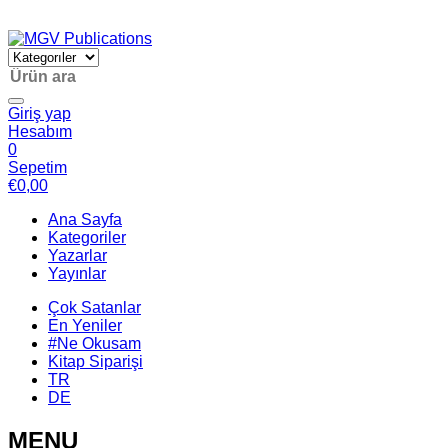
Giriş yap
Hesabım
0
Sepetim
€
0,00
Ana Sayfa
Kategoriler
Yazarlar
Yayınlar
Çok Satanlar
En Yeniler
#Ne Okusam
Kitap Siparişi
TR
DE
MENU