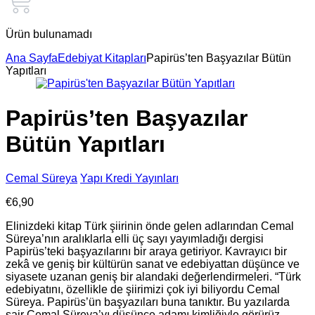
Ürün bulunamadı
Ana Sayfa
Edebiyat Kitapları
Papirüs’ten Başyazılar Bütün
Yapıtları
Papirüs’ten Başyazılar
Bütün Yapıtları
Cemal Süreya
Yapı Kredi Yayınları
€
6,90
Elinizdeki kitap Türk şiirinin önde gelen adlarından Cemal
Süreya’nın aralıklarla elli üç sayı yayımladığı dergisi
Papirüs’teki başyazılarını bir araya getiriyor. Kavrayıcı bir
zekâ ve geniş bir kültürün sanat ve ede­biyattan düşünce ve
siyasete uzanan geniş bir alandaki değerlendirmeleri. “Türk
edebiyatını, özellikle de şiirimizi çok iyi biliyordu Cemal
Süreya. Papirüs’ün başyazıları buna tanıktır. Bu yazılarda
şair Cemal Süreya’yı düşünce adamı kimliğiyle görürüz.