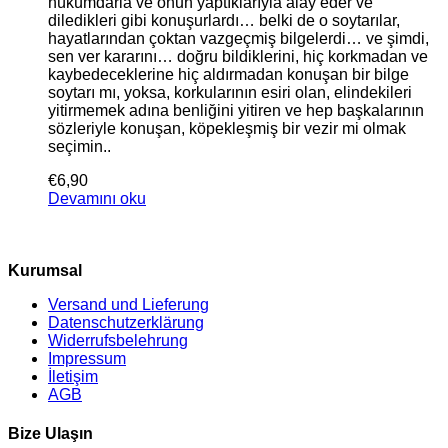
hükümdarla ve onun yaptıklarıyla alay eder ve
diledikleri gibi konuşurlardı… belki de o soytarılar,
hayatlarından çoktan vazgeçmiş bilgelerdi… ve şimdi,
sen ver kararını… doğru bildiklerini, hiç korkmadan ve
kaybedeceklerine hiç aldırmadan konuşan bir bilge
soytarı mı, yoksa, korkularının esiri olan, elindekileri
yitirmemek adına benliğini yitiren ve hep başkalarının
sözleriyle konuşan, köpekleşmiş bir vezir mi olmak
seçimin..
€
6,90
Devamını oku
Kurumsal
Versand und Lieferung
Datenschutzerklärung
Widerrufsbelehrung
Impressum
İletişim
AGB
Bize Ulaşın