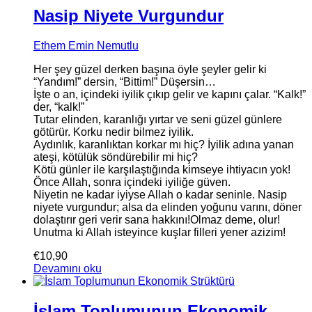
Nasip Niyete Vurgundur
Ethem Emin Nemutlu
Her şey güzel derken başına öyle şeyler gelir ki
“Yandım!” dersin, “Bittim!” Düşersin…
İşte o an, içindeki iyilik çıkıp gelir ve kapını çalar. “Kalk!”
der, “kalk!”
Tutar elinden, karanlığı yırtar ve seni güzel günlere
götürür. Korku nedir bilmez iyilik.
Aydınlık, karanlıktan korkar mı hiç? İyilik adına yanan
ateşi, kötülük söndürebilir mi hiç?
Kötü günler ile karşılaştığında kimseye ihtiyacın yok!
Önce Allah, sonra içindeki iyiliğe güven.
Niyetin ne kadar iyiyse Allah o kadar seninle. Nasip
niyete vurgundur; alsa da elinden yoğunu varını, döner
dolaştırır geri verir sana hakkını!Olmaz deme, olur!
Unutma ki Allah isteyince kuşlar filleri yener azizim!
€
10,90
Devamını oku
İslam Toplumunun Ekonomik