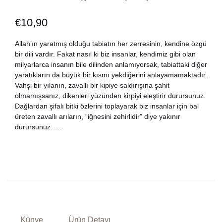
Dünya Klasikleri
Hesap oluştur
Kitap Siparişi
€
10,90
Edebiyat
Sepetim
Allah’ın yaratmış olduğu tabiatın her zerresinin, kendine özgü
bir dili vardır. Fakat nasıl ki biz insanlar, kendimiz gibi olan
milyarlarca insanın bile dilinden anlamıyorsak, tabiattaki diğer
Felsefe
Bize Ulaşın
yaratıkların da büyük bir kısmı yekdiğerini anlayamamaktadır.
Vahşi bir yılanın, zavallı bir kipiye saldırışına şahit
Fransızca
TR
olmamışsanız, dikenleri yüzünden kirpiyi eleştirir durursunuz.
Dağlardan şifalı bitki özlerini toplayarak biz insanlar için bal
üreten zavallı arıların, “iğnesini zehirlidir” diye yakınır
Ingilizce
DE
durursunuz…..
Kişisel Gelişim
Psikoloji
Siyasi
Künye
Ürün Detayı
Tarih