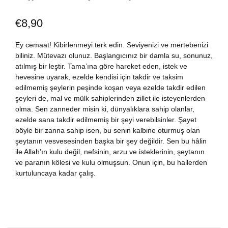
Dünya Klasikleri
Hesap oluştur
Kitap Siparişi
€
8,90
Edebiyat
Sepetim
Ey cemaat! Kibirlenmeyi terk edin. Seviyenizi ve mertebenizi
biliniz. Mütevazı olunuz. Başlangıcınız bir damla su, sonunuz,
atılmış bir leştir. Tama’ına göre hareket eden, istek ve
Felsefe
Bize Ulaşın
hevesine uyarak, ezelde kendisi için takdir ve taksim
edilmemiş şeylerin peşinde koşan veya ezelde takdir edilen
Fransızca
TR
şeyleri de, mal ve mülk sahiplerinden zillet ile isteyenlerden
olma. Sen zanneder misin ki, dünyalıklara sahip olanlar,
ezelde sana takdir edilmemiş bir şeyi verebilsinler. Şayet
Ingilizce
DE
böyle bir zanna sahip isen, bu senin kalbine oturmuş olan
şeytanın vesvesesinden başka bir şey değildir. Sen bu hâlin
Kişisel Gelişim
ile Allah’ın kulu değil, nefsinin, arzu ve isteklerinin, şeytanın
ve paranın kölesi ve kulu olmuşsun. Onun için, bu hallerden
Psikoloji
kurtuluncaya kadar çalış.
Siyasi
Tarih