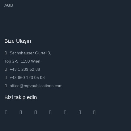
AGB
Bize Ulaşın
Sechshauser Gürtel 3,
Top 2-5, 1150 Wien
+43 1 239 52 88
+43 660 123 05 08
office@mgvpublications.com
Bizi takip edin
Instagram
Facebook
Twitter
Ebay
Amazon
Pinterest
Youtube