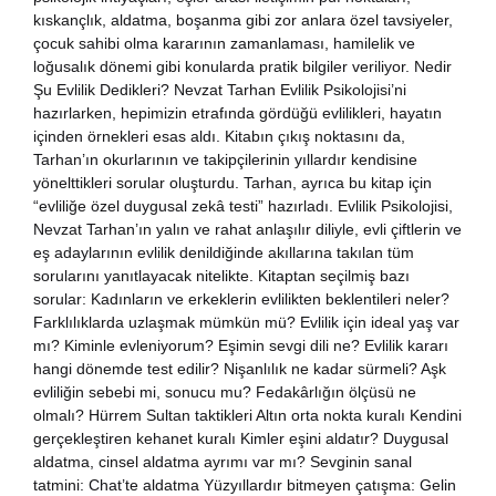
kıskançlık, aldatma, boşanma gibi zor anlara özel tavsiyeler,
çocuk sahibi olma kararının zamanlaması, hamilelik ve
loğusalık dönemi gibi konularda pratik bilgiler veriliyor. Nedir
Şu Evlilik Dedikleri? Nevzat Tarhan Evlilik Psikolojisi’ni
hazırlarken, hepimizin etrafında gördüğü evlilikleri, hayatın
içinden örnekleri esas aldı. Kitabın çıkış noktasını da,
Tarhan’ın okurlarının ve takipçilerinin yıllardır kendisine
yönelttikleri sorular oluşturdu. Tarhan, ayrıca bu kitap için
“evliliğe özel duygusal zekâ testi” hazırladı. Evlilik Psikolojisi,
Nevzat Tarhan’ın yalın ve rahat anlaşılır diliyle, evli çiftlerin ve
eş adaylarının evlilik denildiğinde akıllarına takılan tüm
sorularını yanıtlayacak nitelikte. Kitaptan seçilmiş bazı
sorular: Kadınların ve erkeklerin evlilikten beklentileri neler?
Farklılıklarda uzlaşmak mümkün mü? Evlilik için ideal yaş var
mı? Kiminle evleniyorum? Eşimin sevgi dili ne? Evlilik kararı
hangi dönemde test edilir? Nişanlılık ne kadar sürmeli? Aşk
evliliğin sebebi mi, sonucu mu? Fedakârlığın ölçüsü ne
olmalı? Hürrem Sultan taktikleri Altın orta nokta kuralı Kendini
gerçekleştiren kehanet kuralı Kimler eşini aldatır? Duygusal
aldatma, cinsel aldatma ayrımı var mı? Sevginin sanal
tatmini: Chat’te aldatma Yüzyıllardır bitmeyen çatışma: Gelin