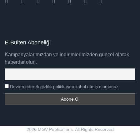
Instagram
Facebook
Twitter
Ebay
Amazon
Pinterest
Youtube
E-Bülten Aboneliği
Kampanyalarımızdan ve indirimlerimizden güncel olarak
haberdar olun.
Devam ederek gizlilik politikasını kabul etmiş olursunuz
2026 MGV Publications. All Rights Reserved