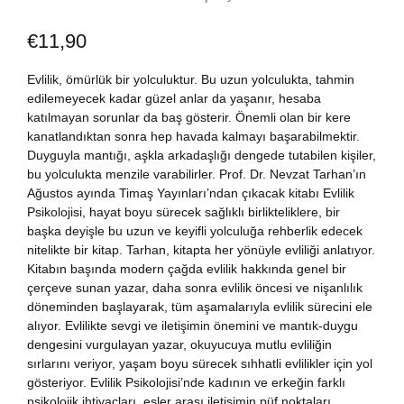
Dünya Klasikleri
Hesap oluştur
Kitap Siparişi
€
11,90
Edebiyat
Sepetim
Evlilik, ömürlük bir yolculuktur. Bu uzun yolculukta, tahmin
edilemeyecek kadar güzel anlar da yaşanır, hesaba
katılmayan sorunlar da baş gösterir. Önemli olan bir kere
Felsefe
Bize Ulaşın
kanatlandıktan sonra hep havada kalmayı başarabilmektir.
Duyguyla mantığı, aşkla arkadaşlığı dengede tutabilen kişiler,
Fransızca
TR
bu yolculukta menzile varabilirler. Prof. Dr. Nevzat Tarhan’ın
Ağustos ayında Timaş Yayınları’ndan çıkacak kitabı Evlilik
Psikolojisi, hayat boyu sürecek sağlıklı birlikteliklere, bir
Ingilizce
DE
başka deyişle bu uzun ve keyifli yolculuğa rehberlik edecek
nitelikte bir kitap. Tarhan, kitapta her yönüyle evliliği anlatıyor.
Kişisel Gelişim
Kitabın başında modern çağda evlilik hakkında genel bir
çerçeve sunan yazar, daha sonra evlilik öncesi ve nişanlılık
Psikoloji
döneminden başlayarak, tüm aşamalarıyla evlilik sürecini ele
alıyor. Evlilikte sevgi ve iletişimin önemini ve mantık-duygu
dengesini vurgulayan yazar, okuyucuya mutlu evliliğin
Siyasi
sırlarını veriyor, yaşam boyu sürecek sıhhatli evlilikler için yol
gösteriyor. Evlilik Psikolojisi’nde kadının ve erkeğin farklı
Tarih
psikolojik ihtiyaçları, eşler arası iletişimin püf noktaları,