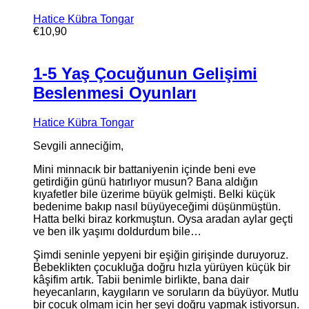
Hatice Kübra Tongar
€
10,90
1-5 Yaş Çocuğunun Gelişimi
Beslenmesi Oyunları
Hatice Kübra Tongar
Sevgili anneciğim,
Mini minnacık bir battaniyenin içinde beni eve
getirdiğin günü hatırlıyor musun? Bana aldığın
kıyafetler bile üzerime büyük gelmişti. Belki küçük
bedenime bakıp nasıl büyüyeceğimi düşünmüştün.
Hatta belki biraz korkmuştun. Oysa aradan aylar geçti
ve ben ilk yaşımı doldurdum bile…
Şimdi seninle yepyeni bir eşiğin girişinde duruyoruz.
Bebeklikten çocukluğa doğru hızla yürüyen küçük bir
kâşifim artık. Tabii benimle birlikte, bana dair
heyecanların, kaygıların ve soruların da büyüyor. Mutlu
bir çocuk olmam için her şeyi doğru yapmak istiyorsun.