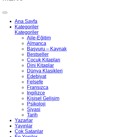
Ana Sayfa
Kategoriler
Kategoriler
Aile-Eğitim
Almanca
Başvuru – Kaynak
Bestseller
Çocuk Kitapları
Dini Kitaplar
Dünya Klasikleri
Edebiyat
Felsefe
Fransızca
Ingilizce
Kişisel Gelişim
Psikoloji
Siyasi
Tarih
Yazarlar
Yayınlar
Çok Satanlar
En Yeniler