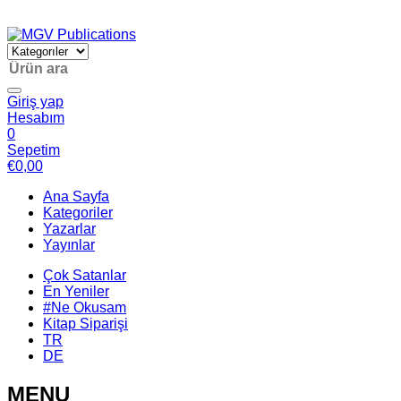
Giriş yap
Hesabım
0
Sepetim
€
0,00
Ana Sayfa
Kategoriler
Yazarlar
Yayınlar
Çok Satanlar
En Yeniler
#Ne Okusam
Kitap Siparişi
TR
DE
MENU