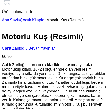
Ürün bulunamadı
Ana Sayfa
Çocuk Kitapları
Motorlu Kuş (Resimli)
Motorlu Kuş (Resimli)
Cahit Zarifoğlu
Beyan Yayınları
€
6,90
Cahit Zarifoğlu’nun çocuk klasikleri arasında yer alan
Motorlukuş kitabı, 16×24 ölçülerinde olan yeni resimli
versiyonuyla raflarda yerini aldı. Bir kırlangıca bazı yaratıklar
tarafından bir küçük motor takılır. Kırlangıç çok sevinir buna.
Zamanla kırlangıçlığını unutur. Kanatları güdükleşir, bedeni
motoru etiyle kavrar. Motorun kuvvet levhasını gagalamaktan
dolayı gagası özelliğini kaybeder. Günün birinde kırlangıç
ölmesin diye son çare olarak motorun çıkarılmasına karar
verilir. Kırlangıça motoru takanlar kimlerdi. Amaçları ne idi?
Kırlangıç sonunda kurtulabildi mi? Motorlu Kuş bu serüveni
anlatan ilginç bir kitap.