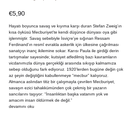
Dünya Klasikleri
Hesap oluştur
Kitap Siparişi
€
5,90
Edebiyat
Sepetim
Hayatı boyunca savaş ve kıyıma karşı duran Stefan Zweig’ın
kısa öyküsü Mecburiyet’te kendi düşünce dünyası oya gibi
işlenmiştir. Savaş sebebiyle İsviçre’ye sığınan Ressam
Felsefe
Bize Ulaşın
Ferdinand’ın resmî evrakla askerlik için ülkesine çağrılması
sanatçıyı inanç ikilemine sokar. Karısı Paula ile girdiği derin
Fransızca
TR
tartışmalar sayesinde; kutsiyet atfedilmiş bazı kavramların
vicdanımızla dünya gerçekliği arasında sıkışıp kalmamıza
sebep olduğunu fark ediyoruz. 1920’lerden bugüne değin çok
Ingilizce
DE
az şeyin değiştiğini kabullenmeye “mecbur” kalıyoruz.
Almanca aslından titiz bir çalışmayla çevrilen Mecburiyet,
Kişisel Gelişim
savaşın ezici tahakkümünden çok çekmiş bir yazarın
sancılarını taşıyor: “İnsanlıktan başka vatanım yok ve
Psikoloji
amacım insan öldürmek de değil.”
devamını oku
Siyasi
Tarih