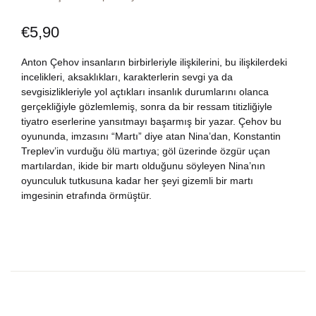
Dünya Klasikleri
Hesap oluştur
Kitap Siparişi
€
5,90
Edebiyat
Sepetim
Anton Çehov insanların birbirleriyle ilişkilerini, bu ilişkilerdeki
incelikleri, aksaklıkları, karakterlerin sevgi ya da
sevgisizlikleriyle yol açtıkları insanlık durumlarını olanca
Felsefe
Bize Ulaşın
gerçekliğiyle gözlemlemiş, sonra da bir ressam titizliğiyle
tiyatro eserlerine yansıtmayı başarmış bir yazar. Çehov bu
Fransızca
TR
oyununda, imzasını “Martı” diye atan Nina’dan, Konstantin
Treplev’in vurduğu ölü martıya; göl üzerinde özgür uçan
martılardan, ikide bir martı olduğunu söyleyen Nina’nın
Ingilizce
DE
oyunculuk tutkusuna kadar her şeyi gizemli bir martı
imgesinin etrafında örmüştür.
Kişisel Gelişim
Psikoloji
Siyasi
Tarih