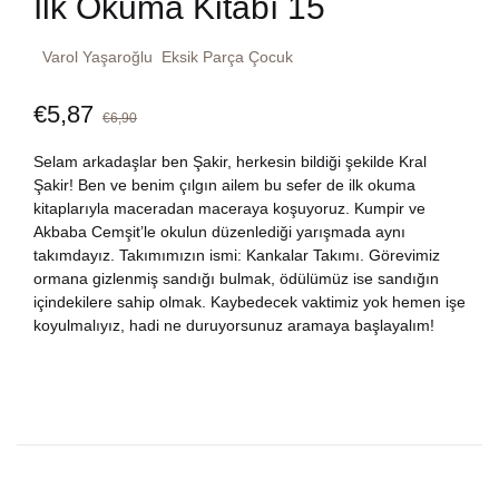
İlk Okuma Kitabı 15
Dünya Klasikleri
Hesap oluştur
Kitap Siparişi
Varol Yaşaroğlu
Eksik Parça Çocuk
Edebiyat
Sepetim
€
5,87
€
6,90
Felsefe
Bize Ulaşın
Selam arkadaşlar ben Şakir, herkesin bildiği şekilde Kral
Şakir! Ben ve benim çılgın ailem bu sefer de ilk okuma
Fransızca
kitaplarıyla maceradan maceraya koşuyoruz. Kumpir ve
TR
Akbaba Cemşit’le okulun düzenlediği yarışmada aynı
takımdayız. Takımımızın ismi: Kankalar Takımı. Görevimiz
Ingilizce
DE
ormana gizlenmiş sandığı bulmak, ödülümüz ise sandığın
içindekilere sahip olmak. Kaybedecek vaktimiz yok hemen işe
Kişisel Gelişim
koyulmalıyız, hadi ne duruyorsunuz aramaya başlayalım!
Psikoloji
Siyasi
Tarih