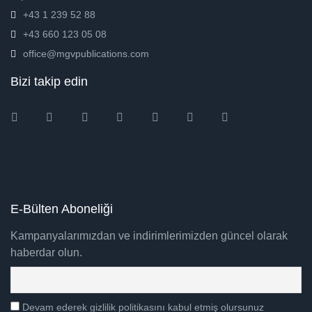
+43 1 239 52 88
+43 660 123 05 08
office@mgvpublications.com
Bizi takip edin
Instagram
Facebook
Twitter
Ebay
Amazon
Pinterest
Youtube
E-Bülten Aboneliği
Kampanyalarımızdan ve indirimlerimizden güncel olarak
haberdar olun.
Devam ederek gizlilik politikasını kabul etmiş olursunuz