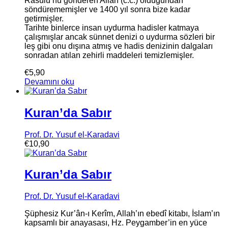
Rasülü’nü gönderen Allah (c.c.) olduğundan
söndürememişler ve 1400 yıl sonra bize kadar
getirmişler.
Tarihte binlerce insan uydurma hadisler katmaya
çalışmışlar ancak sünnet denizi o uydurma sözleri bir
leş gibi onu dışına atmış ve hadis denizinin dalgaları
sonradan atılan zehirli maddeleri temizlemişler.
€
5,90
Devamını oku
Kuran’da Sabır
Prof. Dr. Yusuf el-Karadavi
€
10,90
Kuran’da Sabır
Prof. Dr. Yusuf el-Karadavi
Şüphesiz Kur’ân-ı Kerîm, Allah’ın ebedî kitabı, İslam’ın
kapsamlı bir anayasası, Hz. Peygamber’in en yüce