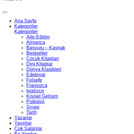
Ana Sayfa
Kategoriler
Kategoriler
Aile-Eğitim
Almanca
Başvuru – Kaynak
Bestseller
Çocuk Kitapları
Dini Kitaplar
Dünya Klasikleri
Edebiyat
Felsefe
Fransızca
Ingilizce
Kişisel Gelişim
Psikoloji
Siyasi
Tarih
Yazarlar
Yayınlar
Çok Satanlar
En Yeniler