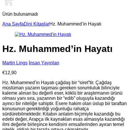
Ürün bulunamadı
Ana Sayfa
Dini Kitaplar
Hz. Muhammed’in Hayatı
Hz. Muhammed’in Hayatı
Martin Lings
İnsan Yayınları
€
12,90
Hz. Muhammed’in Hayatı çağdaş bir “siret”tir. Çağdaş
müslüman yazarın taşıması gereken sorumluluk bilinciyle
kaleme alınan bu değerli eser, köklü bir araştırmanın ürünü
olması yanı sıra, yazarının bir “edib” oluşuyla kazandığı
ayırıcı bir niteliğe sahiptir. Esere hakim olan üslup bir taraftan
konusunun gerektirdiği yoğunluğu rahatça
sürdürebilmektedir. Kitabın anlatım biçimiyle kazandığı bu
edebi değer, Arapça ilk kaynakları esas almasıyla kazandığı
ilmi değerle birleşince kendisini emsallerinden ayıran temel
nitelik, iddialı bir tarzda ortaya çıkmaktadır.