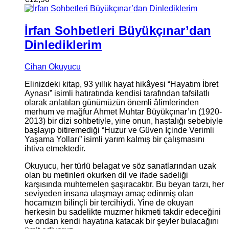
İrfan Sohbetleri Büyükçınar’dan
Dinlediklerim
Cihan Okuyucu
Elinizdeki kitap, 93 yıllık hayat hikâyesi “Hayatım İbret
Aynası” isimli hatıratında kendisi tarafından tafsilatlı
olarak anlatılan günümüzün önemli âlimlerinden
merhum ve mağfur Ahmet Muhtar Büyükçınar’ın (1920-
2013) bir dizi sohbetiyle, yine onun, hastalığı sebebiyle
başlayıp bitiremediği “Huzur ve Güven İçinde Verimli
Yaşama Yolları” isimli yarım kalmış bir çalışmasını
ihtiva etmektedir.
Okuyucu, her türlü belagat ve söz sanatlarından uzak
olan bu metinleri okurken dil ve ifade sadeliği
karşısında muhtemelen şaşıracaktır. Bu beyan tarzı, her
seviyeden insana ulaşmayı amaç edinmiş olan
hocamızın bilinçli bir tercihiydi. Yine de okuyan
herkesin bu sadelikte muzmer hikmeti takdir edeceğini
ve ondan kendi hayatına katacak bir şeyler bulacağını