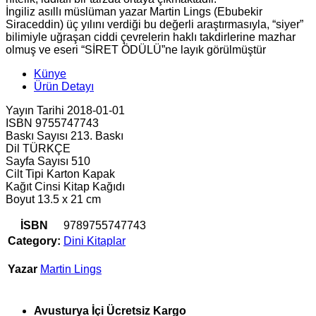
İngiliz asıllı müslüman yazar Martin Lings (Ebubekir
Siraceddin) üç yılını verdiği bu değerli araştırmasıyla, “siyer”
bilimiyle uğraşan ciddi çevrelerin haklı takdirlerine mazhar
olmuş ve eseri “SİRET ÖDÜLÜ”ne layık görülmüştür
Künye
Ürün Detayı
Yayın Tarihi 2018-01-01
ISBN 9755747743
Baskı Sayısı 213. Baskı
Dil TÜRKÇE
Sayfa Sayısı 510
Cilt Tipi Karton Kapak
Kağıt Cinsi Kitap Kağıdı
Boyut 13.5 x 21 cm
İSBN
9789755747743
Category:
Dini Kitaplar
Yazar
Martin Lings
Avusturya İçi Ücretsiz Kargo