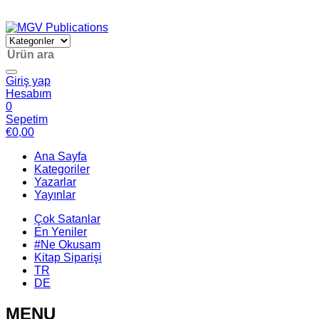
Giriş yap
Hesabım
0
Sepetim
€
0,00
Ana Sayfa
Kategoriler
Yazarlar
Yayınlar
Çok Satanlar
En Yeniler
#Ne Okusam
Kitap Siparişi
TR
DE
MENU