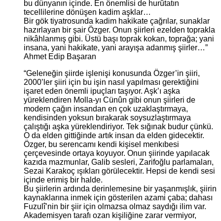
bu dünyanın içinde. En önemlisi de hurûtatın
tecellilerine dönüşen kadim aşklar…
Bir gök tiyatrosunda kadim hakikate çağrılar, sunaklar
hazırlayan bir şair Özger. Onun şiirleri ezelden toprakla
nikâhlanmış gibi. Üstü başı toprak kokan, toprağa; yani
insana, yani hakikate, yani arayışa adanmış şiirler…”
Ahmet Edip Başaran
“Geleneğin şiirde işlenişi konusunda Özger’in şiiri,
2000’ler şiiri için bu işin nasıl yapılması gerektiğini
işaret eden önemli ipuçları taşıyor. Aşk’ı aşka
yüreklendiren Molla-yı Cünûn gibi onun şiirleri de
modern çağın insandan en çok uzaklaştırmaya,
kendisinden yoksun bırakarak soysuzlaştırmaya
çalıştığı aşka yüreklendiriyor. Tek sığınak budur çünkü.
O da elden gittiğinde artık insan da elden gidecektir.
Özger, bu serencamı kendi kişisel menkıbesi
çerçevesinde ortaya koyuyor. Onun şiirinde yapılacak
kazıda mazmunlar, Galib sesleri, Zarifoğlu parlamaları,
Sezai Karakoç ışıkları görülecektir. Hepsi de kendi sesi
içinde erimiş bir halde.
Bu şiirlerin ardında derinlemesine bir yaşanmışlık, şiirin
kaynaklarına inmek için gösterilen azami çaba; dahası
Fuzulî’nin bir şiir için olmazsa olmaz saydığı ilim var.
Akademisyen tarafı ozan kişiliğine zarar vermiyor,