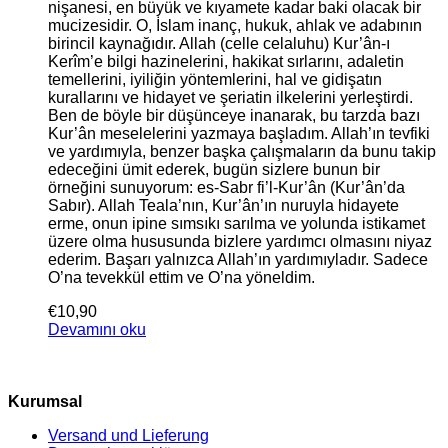
nişanesi, en büyük ve kıyamete kadar baki olacak bir
mucizesidir. O, İslam inanç, hukuk, ahlak ve adabının
birincil kaynağıdır. Allah (celle celaluhu) Kur’ân-ı
Kerîm’e bilgi hazinelerini, hakikat sırlarını, adaletin
temellerini, iyiliğin yöntemlerini, hal ve gidişatın
kurallarını ve hidayet ve şeriatin ilkelerini yerleştirdi.
Ben de böyle bir düşünceye inanarak, bu tarzda bazı
Kur’ân meselelerini yazmaya başladım. Allah’ın tevfiki
ve yardımıyla, benzer başka çalışmaların da bunu takip
edeceğini ümit ederek, bugün sizlere bunun bir
örneğini sunuyorum: es-Sabr fi’l-Kur’ân (Kur’ân’da
Sabır). Allah Teala’nın, Kur’ân’ın nuruyla hidayete
erme, onun ipine sımsıkı sarılma ve yolunda istikamet
üzere olma hususunda bizlere yardımcı olmasını niyaz
ederim. Başarı yalnızca Allah’ın yardımıyladır. Sadece
O’na tevekkül ettim ve O’na yöneldim.
€
10,90
Devamını oku
Kurumsal
Versand und Lieferung