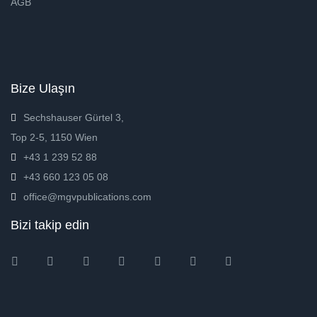
AGB
Bize Ulaşın
Sechshauser Gürtel 3,
Top 2-5, 1150 Wien
+43 1 239 52 88
+43 660 123 05 08
office@mgvpublications.com
Bizi takip edin
Instagram
Facebook
Twitter
Ebay
Amazon
Pinterest
Youtube