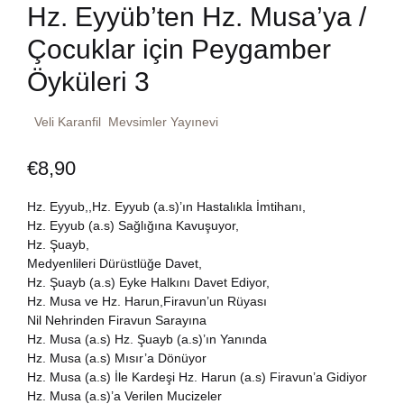
Hz. Eyyüb’ten Hz. Musa’ya /
Dünya Klasikleri
Hesap oluştur
Kitap Siparişi
Çocuklar için Peygamber
Edebiyat
Öyküleri 3
Sepetim
Felsefe
Veli Karanfil
Mevsimler Yayınevi
Bize Ulaşın
€
8,90
Fransızca
TR
Hz. Eyyub,,Hz. Eyyub (a.s)’ın Hastalıkla İmtihanı,
Ingilizce
DE
Hz. Eyyub (a.s) Sağlığına Kavuşuyor,
Hz. Şuayb,
Kişisel Gelişim
Medyenlileri Dürüstlüğe Davet,
Hz. Şuayb (a.s) Eyke Halkını Davet Ediyor,
Hz. Musa ve Hz. Harun,Firavun’un Rüyası
Psikoloji
Nil Nehrinden Firavun Sarayına
Hz. Musa (a.s) Hz. Şuayb (a.s)’ın Yanında
Siyasi
Hz. Musa (a.s) Mısır’a Dönüyor
Hz. Musa (a.s) İle Kardeşi Hz. Harun (a.s) Firavun’a Gidiyor
Hz. Musa (a.s)’a Verilen Mucizeler
Tarih