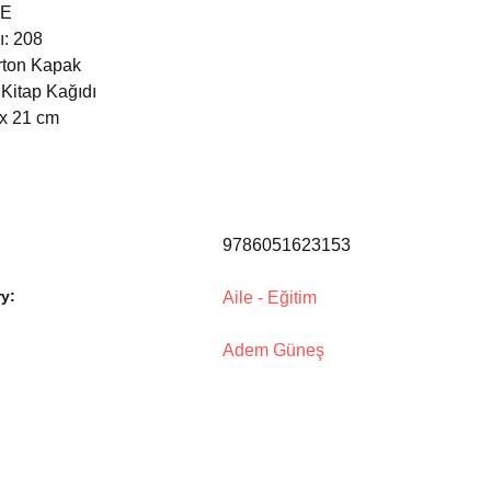
ÇE
ı: 208
arton Kapak
 Kitap Kağıdı
 x 21 cm
9786051623153
y:
Aile - Eğitim
Adem Güneş