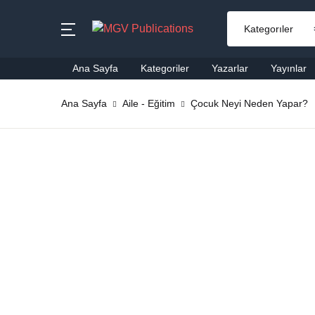
MENU
Ana Sayfa
Kategoriler
Yazarlar
Yayınlar
Ana Sayfa
Ana Sayfa
Aile - Eğitim
Çocuk Neyi Neden Yapar?
Ai
Kategoriler
Al
Yazarlar
Ba
Yayınlar
Be
Çok Satanlar
Ço
En Yeniler
Di
#Ne Okusam