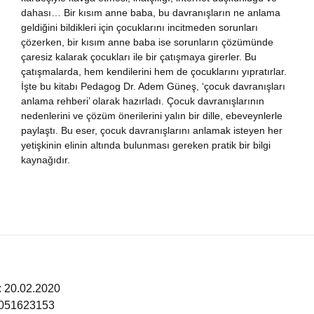
dahası… Bir kısım anne baba, bu davranışların ne anlama
nya Klasikleri
geldiğini bildikleri için çocuklarını incitmeden sorunları
çözerken, bir kısım anne baba ise sorunların çözümünde
ebiyat
çaresiz kalarak çocukları ile bir çatışmaya girerler. Bu
çatışmalarda, hem kendilerini hem de çocuklarını yıpratırlar.
İşte bu kitabı Pedagog Dr. Adem Güneş, ‘çocuk davranışları
lsefe
anlama rehberi’ olarak hazırladı. Çocuk davranışlarının
nedenlerini ve çözüm önerilerini yalın bir dille, ebeveynlerle
ansızca
paylaştı. Bu eser, çocuk davranışlarını anlamak isteyen her
yetişkinin elinin altında bulunması gereken pratik bir bilgi
kaynağıdır.
gilizce
şisel Gelişim
ikoloji
yasi
i: 20.02.2020
6051623153
rih