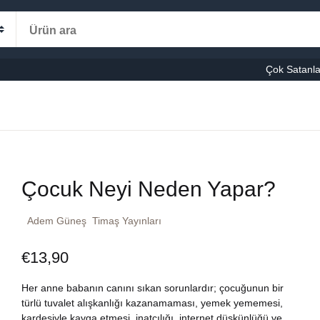
Alışveriş s
Kategoriler
Çok Satanla
K
le-Eğitim
manca
Ş
Çocuk Neyi Neden Yapar?
şvuru – Kaynak
Adem Güneş
Timaş Yayınları
stseller
€
13,90
cuk Kitapları
Her anne babanın canını sıkan sorunlardır; çocuğunun bir
ni Kitaplar
türlü tuvalet alışkanlığı kazanamaması, yemek yememesi,
kardeşiyle kavga etmesi, inatçılığı, internet düşkünlüğü ve