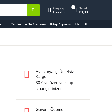
0
Giriş yap
Sepetim
epetiniz (0)
Hesap
Kapat
Kapat
Hesabım
€
0,00
r
En Yeniler
#Ne Okusam
Kitap Siparişi
TR
DE
ullanıcı adı veya E-Posta *
Ürün bulunamadı
ifre *
Avusturya İçi Ücretsiz
Kargo
30 € ve üzeri ve kitap
Şifremi unuttum
Beni hatırla
siparişlerinizde
Giriş yap
Güvenli Ödeme