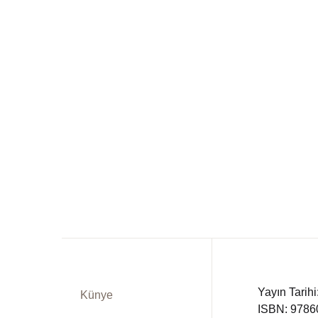
Dü
Kitap Siparişi
Ed
Sepetim
Fe
Bize Ulaşın
Fr
TR
In
DE
Ki
Ps
Si
Yayın Tarih
Künye
ISBN: 978
Ta