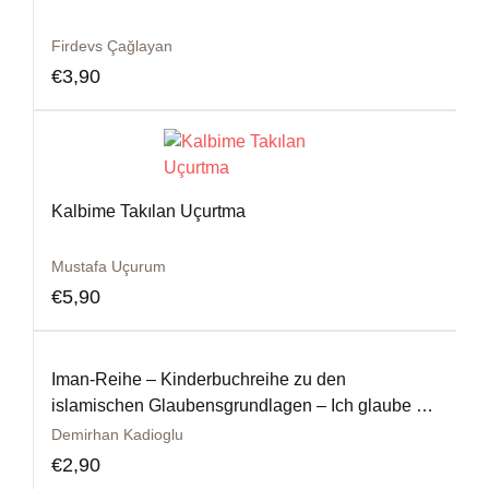
Firdevs Çağlayan
€
3,90
Kalbime Takılan Uçurtma
Mustafa Uçurum
€
5,90
Iman-Reihe – Kinderbuchreihe zu den
islamischen Glaubensgrundlagen – Ich glaube an
die Propheten
Demirhan Kadioglu
€
2,90