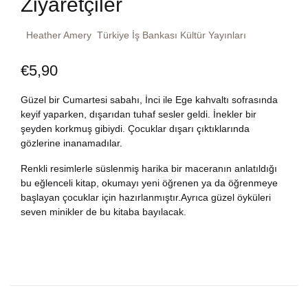
Ziyaretçiler
Dünya Klasikleri
Hesap oluştur
Kitap Siparişi
Heather Amery
Türkiye İş Bankası Kültür Yayınları
Edebiyat
Sepetim
€
5,90
Felsefe
Bize Ulaşın
Güzel bir Cumartesi sabahı, İnci ile Ege kahvaltı sofrasında
keyif yaparken, dışarıdan tuhaf sesler geldi. İnekler bir
Fransızca
şeyden korkmuş gibiydi. Çocuklar dışarı çıktıklarında
TR
gözlerine inanamadılar.
Ingilizce
DE
Renkli resimlerle süslenmiş harika bir maceranın anlatıldığı
bu eğlenceli kitap, okumayı yeni öğrenen ya da öğrenmeye
başlayan çocuklar için hazırlanmıştır.Ayrıca güzel öyküleri
Kişisel Gelişim
seven minikler de bu kitaba bayılacak.
Psikoloji
Siyasi
Tarih