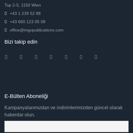
Top 2-5, 1150 Wien
+43 1 239 52 88
+43 660 123 05 08
office@mgvpublications.com
Bizi takip edin
Instagram
Facebook
Twitter
Ebay
Amazon
Pinterest
Youtube
E-Bülten Aboneliği
Kampanyalarımızdan ve indirimlerimizden güncel olarak
haberdar olun.