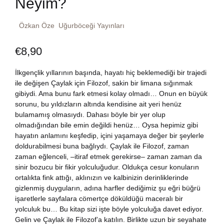
Neyim?
Dünya Klasikleri
Hesap oluştur
Kitap Siparişi
Özkan Öze
Uğurböceği Yayınları
Edebiyat
Sepetim
€
8,90
Felsefe
Bize Ulaşın
İlkgençlik yıllarının başında, hayatı hiç beklemediği bir trajedi
ile değişen Çaylak için Filozof, sakin bir limana sığınmak
Fransızca
gibiydi. Ama bunu fark etmesi kolay olmadı… Onun en büyük
TR
sorunu, bu yıldızların altında kendisine ait yeri henüz
bulamamış olmasıydı. Dahası böyle bir yer olup
Ingilizce
DE
olmadığından bile emin değildi henüz… Oysa hepimiz gibi
hayatın anlamını keşfedip, içini yaşamaya değer bir şeylerle
Kişisel Gelişim
doldurabilmesi buna bağlıydı. Çaylak ile Filozof, zaman
zaman eğlenceli, –itiraf etmek gerekirse– zaman zaman da
sinir bozucu bir fikir yolculuğudur. Oldukça cesur konuların
Psikoloji
ortalıkta fink attığı, aklınızın ve kalbinizin derinliklerinde
gizlenmiş duyguların, adına harfler dediğimiz şu eğri büğrü
Siyasi
işaretlerle sayfalara cömertçe döküldüğü maceralı bir
yolculuk bu… Bu kitap sizi işte böyle yolculuğa davet ediyor.
Gelin ve Çaylak ile Filozof’a katılın. Birlikte uzun bir seyahate
Tarih