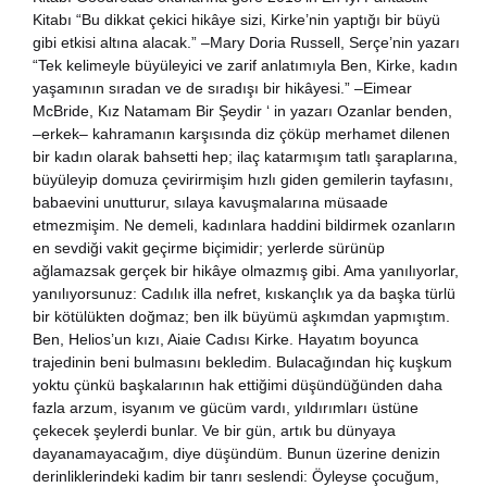
Kitabı “Bu dikkat çekici hikâye sizi, Kirke’nin yaptığı bir büyü
nya Klasikleri
gibi etkisi altına alacak.” –Mary Doria Russell, Serçe’nin yazarı
“Tek kelimeyle büyüleyici ve zarif anlatımıyla Ben, Kirke, kadın
ebiyat
yaşamının sıradan ve de sıradışı bir hikâyesi.” –Eimear
McBride, Kız Natamam Bir Şeydir ‘ in yazarı Ozanlar benden,
–erkek– kahramanın karşısında diz çöküp merhamet dilenen
lsefe
bir kadın olarak bahsetti hep; ilaç katarmışım tatlı şaraplarına,
büyüleyip domuza çevirirmişim hızlı giden gemilerin tayfasını,
ansızca
babaevini unutturur, sılaya kavuşmalarına müsaade
etmezmişim. Ne demeli, kadınlara haddini bildirmek ozanların
en sevdiği vakit geçirme biçimidir; yerlerde sürünüp
gilizce
ağlamazsak gerçek bir hikâye olmazmış gibi. Ama yanılıyorlar,
yanılıyorsunuz: Cadılık illa nefret, kıskançlık ya da başka türlü
şisel Gelişim
bir kötülükten doğmaz; ben ilk büyümü aşkımdan yapmıştım.
Ben, Helios’un kızı, Aiaie Cadısı Kirke. Hayatım boyunca
trajedinin beni bulmasını bekledim. Bulacağından hiç kuşkum
ikoloji
yoktu çünkü başkalarının hak ettiğimi düşündüğünden daha
fazla arzum, isyanım ve gücüm vardı, yıldırımları üstüne
yasi
çekecek şeylerdi bunlar. Ve bir gün, artık bu dünyaya
dayanamayacağım, diye düşündüm. Bunun üzerine denizin
derinliklerindeki kadim bir tanrı seslendi: Öyleyse çocuğum,
rih