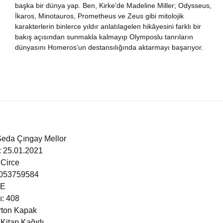
başka bir dünya yap. Ben, Kirke’de Madeline Miller; Odysseus,
İkaros, Minotauros, Prometheus ve Zeus gibi mitolojik
karakterlerin binlerce yıldır anlatılagelen hikâyesini farklı bir
bakış açısından sunmakla kalmayıp Olymposlu tanrıların
dünyasını Homeros’un destansılığında aktarmayı başarıyor.
Seda Çıngay Mellor
i: 25.01.2021
 Circe
6053759584
ÇE
ı: 408
arton Kapak
 Kitap Kağıdı