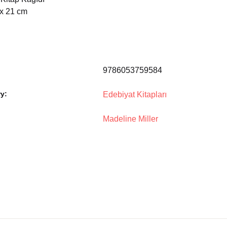
 x 21 cm
9786053759584
y:
Edebiyat Kitapları
Madeline Miller