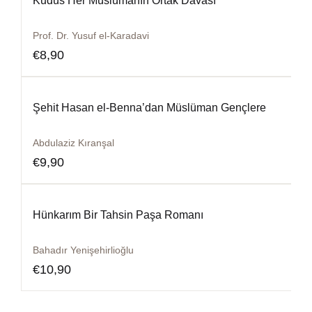
Kudüs Her Müslümanın Ortak Davası
Prof. Dr. Yusuf el-Karadavi
€
8,90
Şehit Hasan el-Benna’dan Müslüman Gençlere
Abdulaziz Kıranşal
€
9,90
Hünkarım Bir Tahsin Paşa Romanı
Bahadır Yenişehirlioğlu
€
10,90