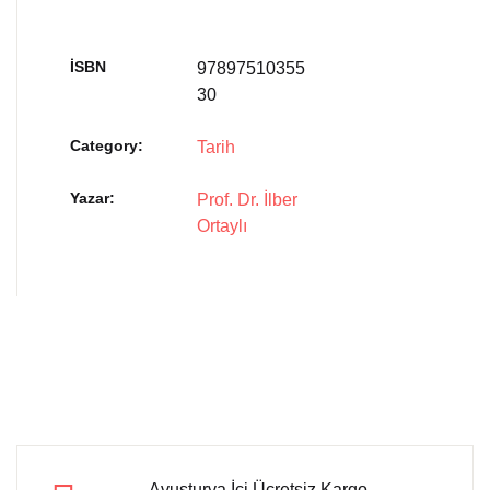
İSBN
97897510355
30
Category:
Tarih
Yazar
Prof. Dr. İlber
Ortaylı
Avusturya İçi Ücretsiz Kargo