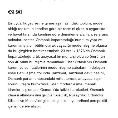
Dünya Klasikleri
Hesap oluştur
Kitap Siparişi
€
9,90
Edebiyat
Sepetim
Bir uygarlık çevresine girme aşamasındaki toplum, model
aldığı toplumun kendine göre bir resmini çizer, o uygarlıkta
ve hayat tarzında kendine göre demirleme alanları, referans
Felsefe
Bize Ulaşın
noktaları saptar. Osmanlı İmparatorluğu’nun tüm yapı ve
kurumlarıyla bir bütün olarak yaşadığı modernleşme olgusu
Fransızca
TR
da bu çizgiden hareket etmiştir. 23 Aralık 1876’da Osmanlı
İmparatorluğu artık anayasal bir monarşi oldu ve ömrünün
son 46 yılını bu rejimle tamamladı. İlber Ortaylı’nın Osmanlı
Ingilizce
DE
kurum ve cemaatlerinin modernleşme çabalarını irdeleyen
eseri Batılılaşma Yolunda Tanzimat, Tanzimat devri basını,
Kişisel Gelişim
Osmanlı parlamentosundaki millet temsili, anayasal rejim
sorunu, taşra bürokrasisi, idari modernleşme, mahalli
Psikoloji
idareler, diplomasi, Osmanlı’da laiklik hareketleri, Osmanlı
idaresi altındaki dini gruplar, Alevîlik, Nusayrîlîk, Ortodoks
Kilisesi ve Musevîler gibi pek çok konuyu tarihsel perspektifi
Siyasi
içerisinde ele alıyor.
Tarih