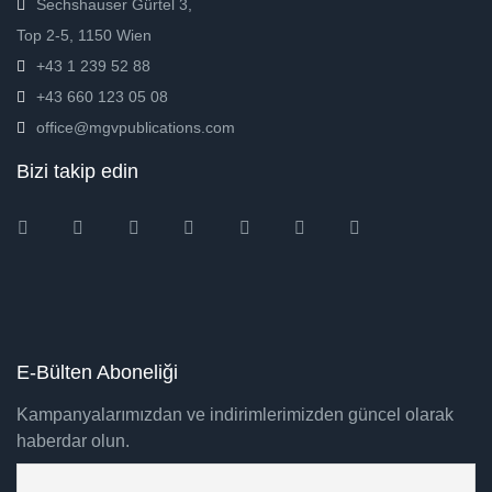
Sechshauser Gürtel 3,
Top 2-5, 1150 Wien
+43 1 239 52 88
+43 660 123 05 08
office@mgvpublications.com
Bizi takip edin
Instagram
Facebook
Twitter
Ebay
Amazon
Pinterest
Youtube
E-Bülten Aboneliği
Kampanyalarımızdan ve indirimlerimizden güncel olarak
haberdar olun.