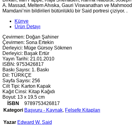
A. Massad, Meltem Ahıska, Gauri Viswanathan ve Mahmood
Mamdani’nin bildirileri bütünlüklü bir Said portresi çiziyor. .
Künye
Ürün Detayı
Çevirmen: Doğan Şahiner
Çevirmen: Sona Ertekin
Derleyici: Müge Gürsoy Sökmen
Derleyici: Başak Ertür
Yayın Tarihi: 21.01.2010
ISBN: 9753426817
Baskı Sayısı: 1. Baskı
Dil: TÜRKÇE
Sayfa Sayısı: 256
Cilt Tipi: Karton Kapak
Kağıt Cinsi: Kitap Kağıdı
Boyut: 13 x 19.5 cm
İSBN
9789753426817
Kategori
Başvuru - Kaynak
,
Felsefe Kitapları
Yazar
Edward W. Said