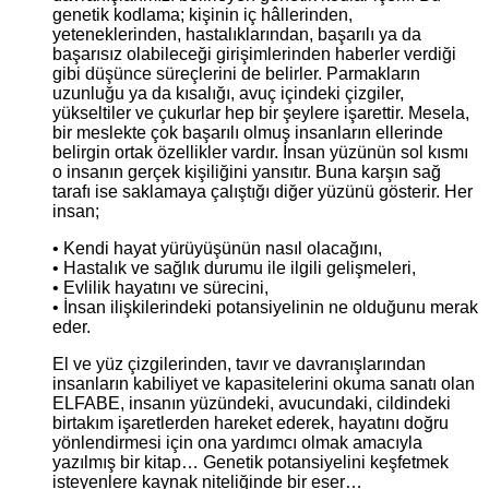
genetik kodlama; kişinin iç hâllerinden,
yeteneklerinden, hastalıklarından, başarılı ya da
başarısız olabileceği girişimlerinden haberler verdiği
gibi düşünce süreçlerini de belirler. Parmakların
uzunluğu ya da kısalığı, avuç içindeki çizgiler,
yükseltiler ve çukurlar hep bir şeylere işarettir. Mesela,
bir meslekte çok başarılı olmuş insanların ellerinde
belirgin ortak özellikler vardır. İnsan yüzünün sol kısmı
o insanın gerçek kişiliğini yansıtır. Buna karşın sağ
tarafı ise saklamaya çalıştığı diğer yüzünü gösterir. Her
insan;
• Kendi hayat yürüyüşünün nasıl olacağını,
• Hastalık ve sağlık durumu ile ilgili gelişmeleri,
• Evlilik hayatını ve sürecini,
• İnsan ilişkilerindeki potansiyelinin ne olduğunu merak
eder.
El ve yüz çizgilerinden, tavır ve davranışlarından
insanların kabiliyet ve kapasitelerini okuma sanatı olan
ELFABE, insanın yüzündeki, avucundaki, cildindeki
birtakım işaretlerden hareket ederek, hayatını doğru
yönlendirmesi için ona yardımcı olmak amacıyla
yazılmış bir kitap… Genetik potansiyelini keşfetmek
isteyenlere kaynak niteliğinde bir eser…