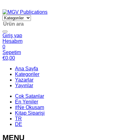
Giriş yap
Hesabım
0
Sepetim
€
0,00
Ana Sayfa
Kategoriler
Yazarlar
Yayınlar
Çok Satanlar
En Yeniler
#Ne Okusam
Kitap Siparişi
TR
DE
MENU