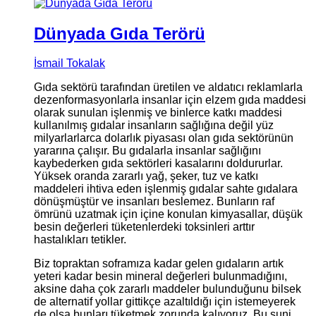
Dünyada Gıda Terörü
İsmail Tokalak
Gıda sektörü tarafından üretilen ve aldatıcı reklamlarla
dezenformasyonlarla insanlar için elzem gıda maddesi
olarak sunulan işlenmiş ve binlerce katkı maddesi
kullanılmış gıdalar insanların sağlığına değil yüz
milyarlarlarca dolarlık piyasası olan gıda sektörünün
yararına çalışır. Bu gıdalarla insanlar sağlığını
kaybederken gıda sektörleri kasalarını doldururlar.
Yüksek oranda zararlı yağ, şeker, tuz ve katkı
maddeleri ihtiva eden işlenmiş gıdalar sahte gıdalara
dönüşmüştür ve insanları beslemez. Bunların raf
ömrünü uzatmak için içine konulan kimyasallar, düşük
besin değerleri tüketenlerdeki toksinleri arttır
hastalıkları tetikler.
Biz topraktan soframıza kadar gelen gıdaların artık
yeteri kadar besin mineral değerleri bulunmadığını,
aksine daha çok zararlı maddeler bulunduğunu bilsek
de alternatif yollar gittikçe azaltıldığı için istemeyerek
de olsa bunları tüketmek zorunda kalıyoruz. Bu suni