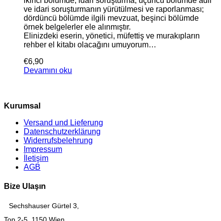
ikinci bölümde, idari soruşturma, üçüncü bölümde adli
ve idari soruşturmanın yürütülmesi ve raporlanması;
dördüncü bölümde ilgili mevzuat, beşinci bölümde
örnek belgelerler ele alınmıştır.
Elinizdeki eserin, yönetici, müfettiş ve murakıpların
rehber el kitabı olacağını umuyorum…
€
6,90
Devamını oku
Kurumsal
Versand und Lieferung
Datenschutzerklärung
Widerrufsbelehrung
Impressum
İletişim
AGB
Bize Ulaşın
Sechshauser Gürtel 3,
Top 2-5, 1150 Wien