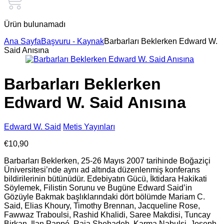
Ürün bulunamadı
Ana Sayfa
Başvuru - Kaynak
Barbarları Beklerken Edward W.
Said Anısına
Barbarları Beklerken
Edward W. Said Anısına
Edward W. Said
Metis Yayınları
€
10,90
Barbarları Beklerken, 25-26 Mayıs 2007 tarihinde Boğaziçi
Üniversitesi’nde aynı ad altında düzenlenmiş konferans
bildirilerinin bütünüdür. Edebiyatın Gücü, İktidara Hakikati
Söylemek, Filistin Sorunu ve Bugüne Edward Said’in
Gözüyle Bakmak başlıklarındaki dört bölümde Mariam C.
Said, Elias Khoury, Timothy Brennan, Jacqueline Rose,
Fawwaz Traboulsi, Rashid Khalidi, Saree Makdisi, Tuncay
Birkan, Ilan Pappé, Raja Shehadeh, Karma Nabulsi, Joseph