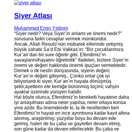
Siyer Atlası
Muhammed Emin Yıldırım
“Siyer nedir? Veya Siyer’in anlamı ve önemi nedir?”
sorusuna farklı cevaplar vermek mümkündür.
Ancak, Allah Resulü’nün mübarek ellerinde yetişmiş
büyük sahabi Sa’d Ebi Vakkas’ın: “Biz çocuklarımıza
Kur’an’dan bir sure öğretir gibi, Efendimiz’in
savaşlarını/hayatını öğretirdik” ifadeleri, bizlere Siyer’in
önemi ve değeri hakkında önemli ipuçları vermektedir.
Demek o ilk neslin dünyasında, siyerin değeri;
Kur’an’ın değeri gibiymiş.. Çünkü onlar çok iyi
biliyorlardı ki siyer, Kur’an’ın hayata dönüşmüş
şekli;ayetlerin ete kemiğe bürünmüş biçimi; vahyin
ayaklar üzerinde yürüyen halidir.
Hal böyle olunca, Efendimiz’in bereketli hayatının daha
iyi anlaşılması adına neler yapılsa, neler ortaya konsa
yine azdır. Bu önemdendir ki, ta ilk nesillerden beri
Efendimiz’in hayatı en ince ayrıntısına kadar kayıt altına
alınmış, araştırılmış; yüzyıllar boyu bu devam ede
gelmiş, halen de bu çaba ve gayretler devam etmiş,
son güne kadar da devam ettirilecektir. Bu çaba ve