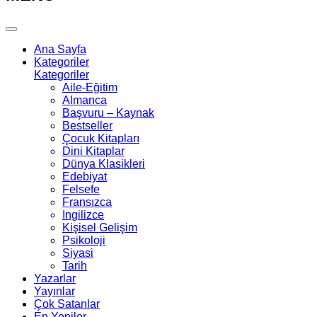
Ana Sayfa
Kategoriler
Kategoriler
Aile-Eğitim
Almanca
Başvuru – Kaynak
Bestseller
Çocuk Kitapları
Dini Kitaplar
Dünya Klasikleri
Edebiyat
Felsefe
Fransızca
Ingilizce
Kişisel Gelişim
Psikoloji
Siyasi
Tarih
Yazarlar
Yayınlar
Çok Satanlar
En Yeniler