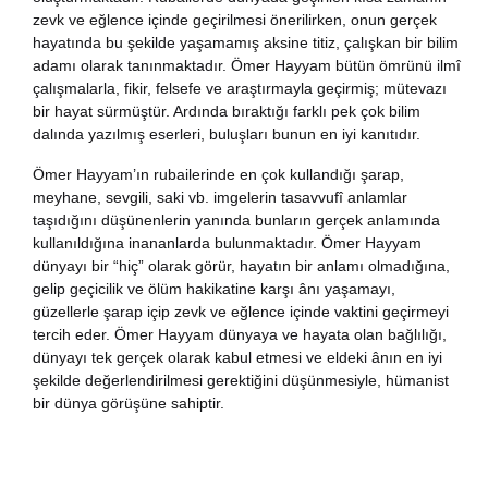
zevk ve eğlence içinde geçirilmesi önerilirken, onun gerçek
nya Klasikleri
hayatında bu şekilde yaşamamış aksine titiz, çalışkan bir bilim
adamı olarak tanınmaktadır. Ömer Hayyam bütün ömrünü ilmî
ebiyat
çalışmalarla, fikir, felsefe ve araştırmayla geçirmiş; mütevazı
bir hayat sürmüştür. Ardında bıraktığı farklı pek çok bilim
dalında yazılmış eserleri, buluşları bunun en iyi kanıtıdır.
lsefe
Ömer Hayyam’ın rubailerinde en çok kullandığı şarap,
meyhane, sevgili, saki vb. imgelerin tasavvufî anlamlar
ansızca
taşıdığını düşünenlerin yanında bunların gerçek anlamında
kullanıldığına inananlarda bulunmaktadır. Ömer Hayyam
gilizce
dünyayı bir “hiç” olarak görür, hayatın bir anlamı olmadığına,
gelip geçicilik ve ölüm hakikatine karşı ânı yaşamayı,
güzellerle şarap içip zevk ve eğlence içinde vaktini geçirmeyi
şisel Gelişim
tercih eder. Ömer Hayyam dünyaya ve hayata olan bağlılığı,
dünyayı tek gerçek olarak kabul etmesi ve eldeki ânın en iyi
ikoloji
şekilde değerlendirilmesi gerektiğini düşünmesiyle, hümanist
bir dünya görüşüne sahiptir.
yasi
rih