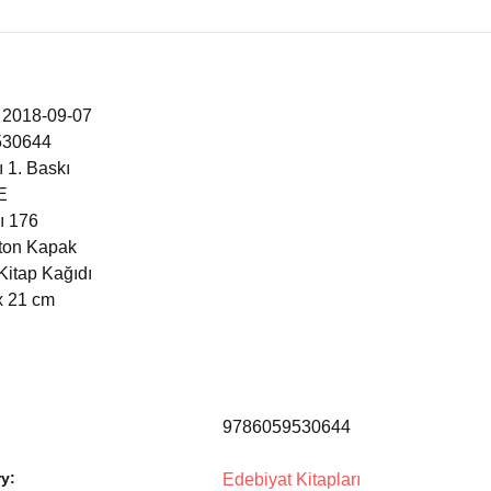
i 2018-09-07
530644
 1. Baskı
E
ı 176
rton Kapak
Kitap Kağıdı
x 21 cm
9786059530644
y:
Edebiyat Kitapları