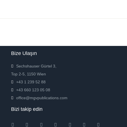
Bize Ulaşın
Sechshauser Gürtel 3,
Top 2-5, 1150 Wien
+43 1 239 52 88
+43 660 123 05 08
office@mgvpublications.com
Bizi takip edin
Instagram
Facebook
Twitter
Ebay
Amazon
Pinterest
Youtube