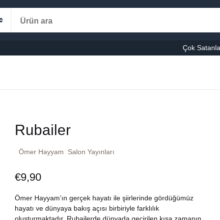
Alışveriş s
Kategoriler
Çok Satanla
K
le-Eğitim
manca
Ş
Rubailer
şvuru – Kaynak
Ömer Hayyam
Salon Yayınları
stseller
€
9,90
cuk Kitapları
Ömer Hayyam’ın gerçek hayatı ile şiirlerinde gördüğümüz
ni Kitaplar
hayatı ve dünyaya bakış açısı birbiriyle farklılık
oluşturmaktadır. Rubailerde dünyada geçirilen kısa zamanın