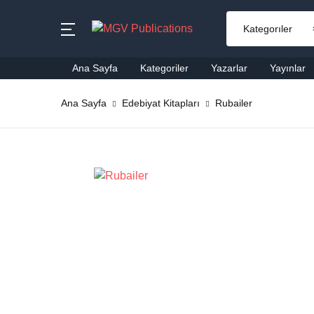
MENU
Ana Sayfa
Kategoriler
Yazarlar
Yayınlar
Ana Sayfa
Ana Sayfa
Edebiyat Kitapları
Rubailer
Ai
Kategoriler
Al
Yazarlar
Ba
Yayınlar
Be
Çok Satanlar
Ço
En Yeniler
Di
#Ne Okusam