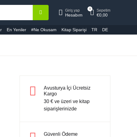
0
Giriş yap
Sepetim
epetiniz (0)
Hesap
Kapat
Kapat
Hesabım
€
0,00
r
En Yeniler
#Ne Okusam
Kitap Siparişi
TR
DE
ullanıcı adı veya E-Posta *
Ürün bulunamadı
ifre *
Avusturya İçi Ücretsiz
Kargo
30 € ve üzeri ve kitap
Şifremi unuttum
Beni hatırla
siparişlerinizde
Giriş yap
Güvenli Ödeme