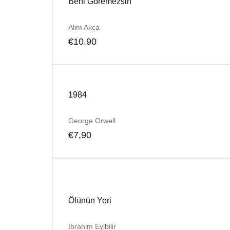
Beni Göremezsin
Alim Akca
€
10,90
1984
George Orwell
€
7,90
Ölünün Yeri
İbrahim Eyibilir