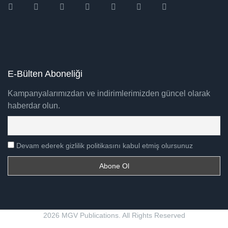
Instagram
Facebook
Twitter
Ebay
Amazon
Pinterest
Youtube
E-Bülten Aboneliği
Kampanyalarımızdan ve indirimlerimizden güncel olarak
haberdar olun.
Devam ederek gizlilik politikasını kabul etmiş olursunuz
2026 MGV Publications. All Rights Reserved