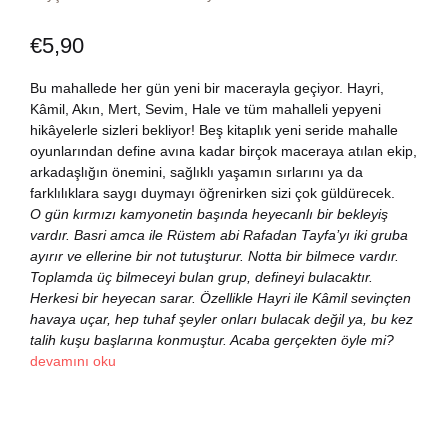
Dünya Klasikleri
Hesap oluştur
Kitap Siparişi
€
5,90
Edebiyat
Sepetim
Bu mahallede her gün yeni bir macerayla geçiyor. Hayri,
Kâmil, Akın, Mert, Sevim, Hale ve tüm mahalleli yepyeni
hikâyelerle sizleri bekliyor! Beş kitaplık yeni seride mahalle
Felsefe
Bize Ulaşın
oyunlarından define avına kadar birçok maceraya atılan ekip,
arkadaşlığın önemini, sağlıklı yaşamın sırlarını ya da
Fransızca
TR
farklılıklara saygı duymayı öğrenirken sizi çok güldürecek.
O gün kırmızı kamyonetin başında heyecanlı bir bekleyiş
vardır. Basri amca ile Rüstem abi Rafadan Tayfa’yı iki gruba
Ingilizce
DE
ayırır ve ellerine bir not tutuşturur. Notta bir bilmece vardır.
Toplamda üç bilmeceyi bulan grup, defineyi bulacaktır.
Kişisel Gelişim
Herkesi bir heyecan sarar. Özellikle Hayri ile Kâmil sevinçten
havaya uçar, hep tuhaf şeyler onları bulacak değil ya, bu kez
Psikoloji
talih kuşu başlarına konmuştur. Acaba gerçekten öyle mi?
devamını oku
Siyasi
Tarih