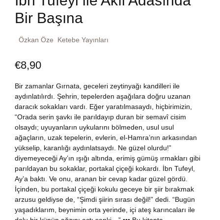
İbn Tufeyl ile Akıl Adasında
Dünya Klasikleri
Bir Başına
Hesap oluştur
Kitap Siparişi
Edebiyat
Özkan Öze
Ketebe Yayınları
Sepetim
€
8,90
Felsefe
Bize Ulaşın
Bir zamanlar Gırnata, geceleri zeytinyağı kandilleri ile
Fransızca
TR
aydınlatılırdı. Şehrin, tepelerden aşağılara doğru uzanan
daracık sokakları vardı. Eğer yaratılmasaydı, hiçbirimizin,
Ingilizce
“Orada serin şavkı ile parıldayıp duran bir semavî cisim
DE
olsaydı; uyuyanların uykularını bölmeden, usul usul
ağaçların, uzak tepelerin, evlerin, el-Hamra’nın arkasından
Kişisel Gelişim
yükselip, karanlığı aydınlatsaydı. Ne güzel olurdu!”
diyemeyeceği Ay’ın ışığı altında, erimiş gümüş ırmakları gibi
Psikoloji
parıldayan bu sokaklar, portakal çiçeği kokardı. İbn Tufeyl,
Ay’a baktı. Ve onu, aranan bir cevap kadar güzel gördü.
İçinden, bu portakal çiçeği kokulu geceye bir şiir bırakmak
Siyasi
arzusu geldiyse de, “Şimdi şiirin sırası değil!” dedi. “Bugün
yaşadıklarım, beynimin orta yerinde, içi ateş karıncaları ile
Tarih