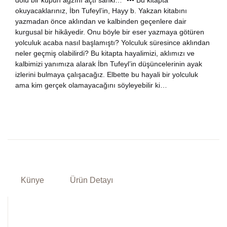
dolu bir küpün ağzını açtı sanki…” ••• Bu kitapta
okuyacaklarınız, İbn Tufeyl’in, Hayy b. Yakzan kitabını
yazmadan önce aklından ve kalbinden geçenlere dair
kurgusal bir hikâyedir. Onu böyle bir eser yazmaya götüren
yolculuk acaba nasıl başlamıştı? Yolculuk süresince aklından
neler geçmiş olabilirdi? Bu kitapta hayalimizi, aklımızı ve
kalbimizi yanımıza alarak İbn Tufeyl’in düşüncelerinin ayak
izlerini bulmaya çalışacağız. Elbette bu hayali bir yolculuk
ama kim gerçek olamayacağını söyleyebilir ki…
Künye
Ürün Detayı