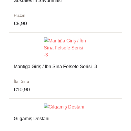
Sokrates’in Savunması
Platon
€
8,90
Mantığa Giriş / İbn Sina Felsefe Serisi -3
İbn Sina
€
10,90
Gılgamış Destanı