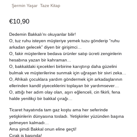
Şermin Yaşar
Taze Kitap
Dünya Klasikleri
Hesap oluştur
Kitap Siparişi
€
10,90
Edebiyat
Sepetim
Dedemin Bakkalı’nı okuyanlar bilir!
Felsefe
O, tuz ruhu isteyen müşteriye yemek tuzu gönderip “ruhu
Bize Ulaşın
arkadan gelecek” diyen bir girişimci…
O, fakir müşterilere bedava ürünler satıp ücreti zenginlerin
Fransızca
TR
hesabına yazan bir kahraman…
O, bakkaldaki içecekleri birbirine karıştırıp daha güzelini
Ingilizce
bulmak ve müşterilerine sunmak için uğraşan bir sivri zeka…
DE
O, Afrikalı çocuklara yardım göndermek için arkadaşlarının
ellerinden kandil yiyeceklerini toplayan bir yardımsever…
Kişisel Gelişim
O, attığı her adım olay olan, aşırı eğlenceli, cin fikirli, fena
halde yenilikçi bir bakkal çırağı…
Psikoloji
Ticaret hayatında tam gaz koştu ama her seferinde
yetişkinlerin dünyasına tosladı. Yetişkinler yüzünden başına
Siyasi
gelmeyen kalmadı…
Ama şimdi Bakkal onun eline geçti!
Çırak iş başında!
Tarih