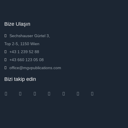
Bize Ulaşın
Sechshauser Gürtel 3,
Top 2-5, 1150 Wien
+43 1 239 52 88
+43 660 123 05 08
office@mgvpublications.com
Bizi takip edin
Instagram
Facebook
Twitter
Ebay
Amazon
Pinterest
Youtube