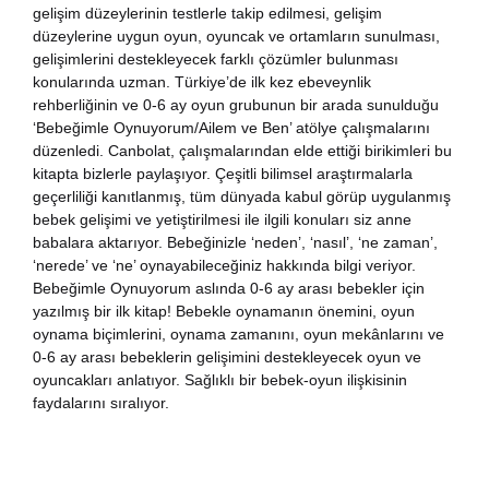
gelişim düzeylerinin testlerle takip edilmesi, gelişim
düzeylerine uygun oyun, oyuncak ve ortamların sunulması,
gelişimlerini destekleyecek farklı çözümler bulunması
konularında uzman. Türkiye’de ilk kez ebeveynlik
rehberliğinin ve 0-6 ay oyun grubunun bir arada sunulduğu
‘Bebeğimle Oynuyorum/Ailem ve Ben’ atölye çalışmalarını
düzenledi. Canbolat, çalışmalarından elde ettiği birikimleri bu
kitapta bizlerle paylaşıyor. Çeşitli bilimsel araştırmalarla
geçerliliği kanıtlanmış, tüm dünyada kabul görüp uygulanmış
bebek gelişimi ve yetiştirilmesi ile ilgili konuları siz anne
babalara aktarıyor. Bebeğinizle ‘neden’, ‘nasıl’, ‘ne zaman’,
‘nerede’ ve ‘ne’ oynayabileceğiniz hakkında bilgi veriyor.
Bebeğimle Oynuyorum aslında 0-6 ay arası bebekler için
yazılmış bir ilk kitap! Bebekle oynamanın önemini, oyun
oynama biçimlerini, oynama zamanını, oyun mekânlarını ve
0-6 ay arası bebeklerin gelişimini destekleyecek oyun ve
oyuncakları anlatıyor. Sağlıklı bir bebek-oyun ilişkisinin
faydalarını sıralıyor.