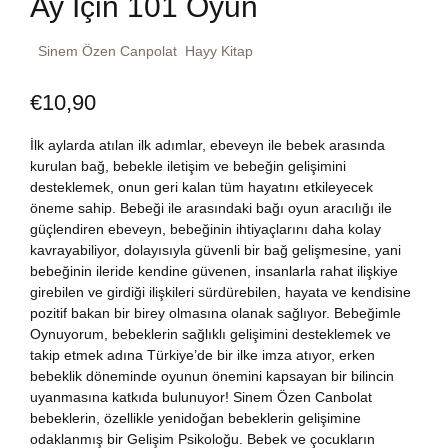
Ay İçin 101 Oyun
Dünya Klasikleri
Hesap oluştur
Kitap Siparişi
Sinem Özen Canpolat
Hayy Kitap
Edebiyat
Sepetim
€
10,90
Felsefe
Bize Ulaşın
İlk aylarda atılan ilk adımlar, ebeveyn ile bebek arasında
kurulan bağ, bebekle iletişim ve bebeğin gelişimini
Fransızca
desteklemek, onun geri kalan tüm hayatını etkileyecek
TR
öneme sahip. Bebeği ile arasındaki bağı oyun aracılığı ile
güçlendiren ebeveyn, bebeğinin ihtiyaçlarını daha kolay
Ingilizce
DE
kavrayabiliyor, dolayısıyla güvenli bir bağ gelişmesine, yani
bebeğinin ileride kendine güvenen, insanlarla rahat ilişkiye
Kişisel Gelişim
girebilen ve girdiği ilişkileri sürdürebilen, hayata ve kendisine
pozitif bakan bir birey olmasına olanak sağlıyor. Bebeğimle
Oynuyorum, bebeklerin sağlıklı gelişimini desteklemek ve
Psikoloji
takip etmek adına Türkiye’de bir ilke imza atıyor, erken
bebeklik döneminde oyunun önemini kapsayan bir bilincin
Siyasi
uyanmasına katkıda bulunuyor! Sinem Özen Canbolat
bebeklerin, özellikle yenidoğan bebeklerin gelişimine
odaklanmış bir Gelişim Psikoloğu. Bebek ve çocukların
Tarih