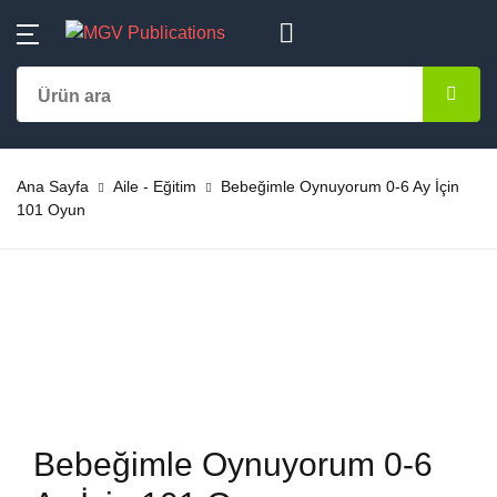
MENU
Hesap
Alışveriş sepetiniz (0)
Kapat
Kapat
Kategoriler
Kullanıcı adı veya E-Posta *
Ana Sayfa
Ürün bulunamadı
Aile-Eğitim
Ana Sayfa
Aile - Eğitim
Bebeğimle Oynuyorum 0-6 Ay İçin
Kategoriler
101 Oyun
Şifre *
Almanca
Yazarlar
Başvuru – Kayn
Yayınlar
Şifremi unuttum
Beni hatırla
Bestseller
Çok Satanlar
Çocuk Kitapları
En Yeniler
Giriş yap
Bebeğimle Oynuyorum 0-6
Dini Kitaplar
#Ne Okusam