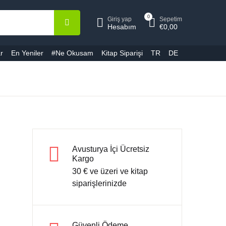
epetiniz (0)
Hesap
0
Giriş yap
Sepetim
Kapat
Kapat
Hesabım
€
0,00
r
En Yeniler
#Ne Okusam
Kitap Siparişi
TR
DE
ullanıcı adı veya E-Posta *
Ürün bulunamadı
ifre *
Avusturya İçi Ücretsiz
Kargo
Şifremi unuttum
Beni hatırla
30 € ve üzeri ve kitap
siparişlerinizde
Giriş yap
Güvenli Ödeme