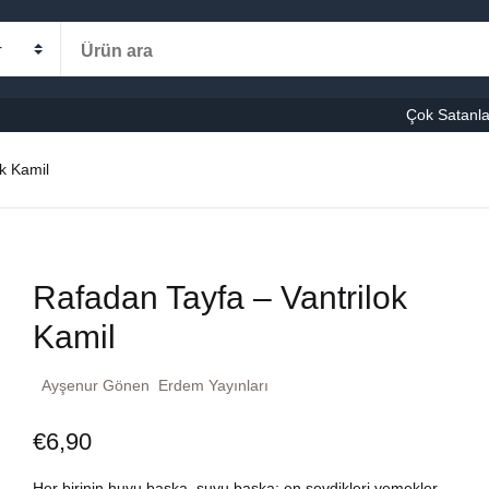
Alışveriş s
Kategoriler
Çok Satanla
K
k Kamil
le-Eğitim
manca
Ş
Rafadan Tayfa – Vantrilok
şvuru – Kaynak
Kamil
stseller
Ayşenur Gönen
Erdem Yayınları
cuk Kitapları
€
6,90
ni Kitaplar
Her birinin huyu başka, suyu başka: en sevdikleri yemekler,