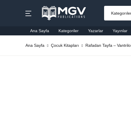
MENU
Ana Sayfa
Kategoriler
Yazarlar
Yayınlar
Ana Sayfa
Ana Sayfa
Çocuk Kitapları
Rafadan Tayfa – Vantrilo
Ai
Kategoriler
Al
Yazarlar
Ba
Yayınlar
Be
Çok Satanlar
Ço
En Yeniler
Di
#Ne Okusam