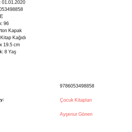
i: 01.01.2020
6053498858
ÇE
ı: 96
arton Kapak
 Kitap Kağıdı
 x 19.5 cm
k: 8 Yaş
9786053498858
y:
Çocuk Kitapları
Ayşenur Gönen