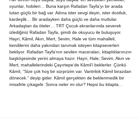
oyunlar, hobileri… Buna karşın Rafadan Tayfa’yı bir arada
nya Klasikleri
tutan güçlü bir bağ var. Adına ister sevgi deyin, ister dostluk,
kardeşlik… Bir aradayken daha güçlü ve daha mutlular.
ebiyat
Arkadaştan da öteler… TRT Çocuk ekranlarında severek
izlediğiniz Rafadan Tayfa, şimdi de okuyucu ile buluşuyor.
Hayri, Kâmil, Akın, Mert, Sevim, Hale ve tüm mahalleli,
lsefe
kendilerini daha yakından tanımak isteyen kitapseverleri
bekliyor. Rafadan Tayfa’nın sevilen maceraları, kitaplıklarınızın
ansızca
başköşesinde yerini almaya hazır. Hayri, Hale, Sevim, Akın ve
Mert, mahallelerindeki Çayırtepe’de Kâmil’i beklerler. Çünkü
Kâmil, “Size çok hoş bir sürprizim var. Vantrilok Kâmil birazdan
gilizce
dönecek.” deyip gider. Kâmil gerçekten de beklenmedik bir
misafirle çıkagelir. Sonra neler mi olur? Hepsi bu kitapta…
şisel Gelişim
ikoloji
yasi
rih