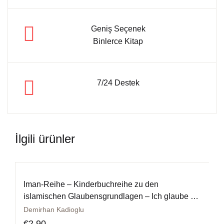
Geniş Seçenek
Binlerce Kitap
7/24 Destek
İlgili ürünler
Iman-Reihe – Kinderbuchreihe zu den
islamischen Glaubensgrundlagen – Ich glaube an
das Jenseits
Demirhan Kadioglu
€
2,90