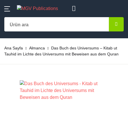
MENU
Hesap
Alışveriş sepetiniz (0)
Kapat
Kapat
Kategoriler
Kullanıcı adı veya E-Posta *
Ana Sayfa
Ürün bulunamadı
Aile-Eğitim
Ana Sayfa
Almanca
Das Buch des Universums – Kitab ut
Kategoriler
Tauhid im Lichte des Universums mit Beweisen aus dem Quran
Şifre *
Almanca
Yazarlar
Başvuru – Kayn
Yayınlar
Şifremi unuttum
Beni hatırla
Bestseller
Çok Satanlar
Çocuk Kitapları
En Yeniler
Giriş yap
Dini Kitaplar
#Ne Okusam