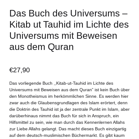
Dünya Klasikleri
Hesap oluştur
Das Buch des Universums –
Kitap Siparişi
Kitab ut Tauhid im Lichte des
Edebiyat
Sepetim
Universums mit Beweisen
Felsefe
Bize Ulaşın
aus dem Quran
Fransızca
TR
€
27,90
Ingilizce
DE
Das vorliegende Buch ,,Kitab-ut-Tauhid im Lichte des
Kişisel Gelişim
Universums mit Beweisen aus dem Quran” ist kein Buch über
den Monotheismus im herkömmlichen Sinne. Es werden hier
zwar auch die Glaubensgrundlagen des Islam erörtert, denn
Psikoloji
die Doktrin des Tauhid ist ja der zentrale Punkt im Islam, aber
darüberhinaus nimmt das Buch für sich in Anspruch, ein
Siyasi
Hilfsmittel zu sein, wie man durch das Kennenlernen Allahs
zur Liebe Allahs gelangt. Das macht dieses Buch einzigartig
auf dem deutsch-muslimischen Büchermarkt. Es gibt kaum
Tarih