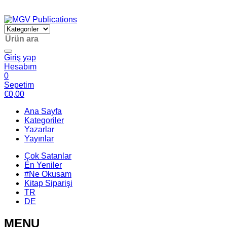
Giriş yap
Hesabım
0
Sepetim
€
0,00
Ana Sayfa
Kategoriler
Yazarlar
Yayınlar
Çok Satanlar
En Yeniler
#Ne Okusam
Kitap Siparişi
TR
DE
MENU