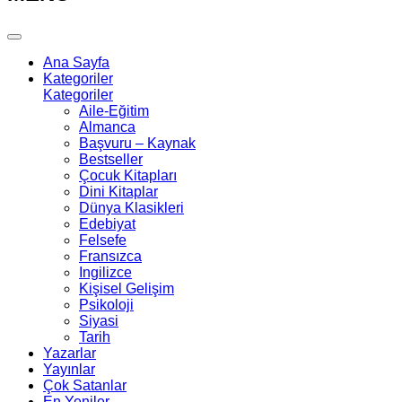
Ana Sayfa
Kategoriler
Kategoriler
Aile-Eğitim
Almanca
Başvuru – Kaynak
Bestseller
Çocuk Kitapları
Dini Kitaplar
Dünya Klasikleri
Edebiyat
Felsefe
Fransızca
Ingilizce
Kişisel Gelişim
Psikoloji
Siyasi
Tarih
Yazarlar
Yayınlar
Çok Satanlar
En Yeniler