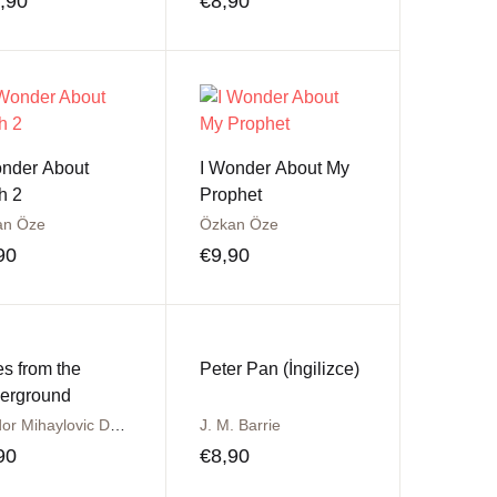
,90
€
8,90
Konto erstellen
onder About
I Wonder About My
h 2
Prophet
an Öze
Özkan Öze
90
€
9,90
s from the
Peter Pan (İngilizce)
erground
Fyodor Mihaylovic Dostoyevski
J. M. Barrie
90
€
8,90