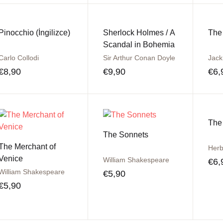
Pinocchio (İngilizce)
Sherlock Holmes / A
The 
Scandal in Bohemia
Carlo Collodi
Sir Arthur Conan Doyle
Jack
€
8,90
€
9,90
€
6,
The
The Sonnets
The Merchant of
Herb
Venice
William Shakespeare
€
6,
William Shakespeare
€
5,90
€
5,90