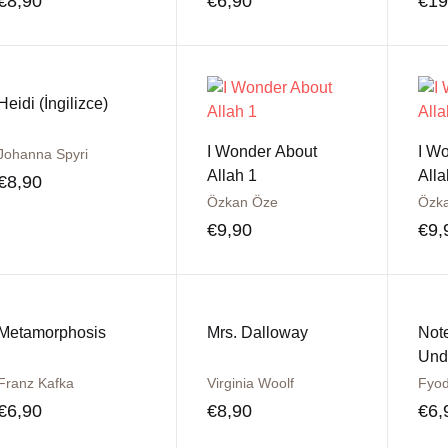
€
8,90
€
6,90
€
19
ltklassiker
teratur
Heidi (İngilizce)
ilosophie
I Wonder About
I W
Johanna Spyri
Allah 1
Alla
€
8,90
anzösische Bücher
Özkan Öze
Özk
€
9,90
€
9,
glische Bücher
tgeber
Metamorphosis
Mrs. Dalloway
Note
ychologie
Und
Franz Kafka
Virginia Woolf
litik
€
6,90
€
8,90
€
6,
schichte