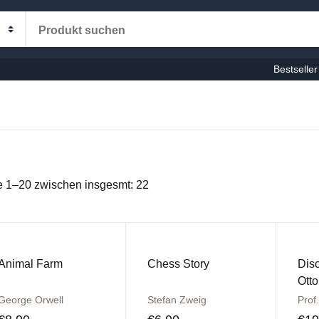
Ihr Einka
Kategorien
Bestseller
U
milie-Bildung
utsche Bücher
P
 1–20 zwischen insgesmt: 22
cherche
stseller
Animal Farm
Chess Story
Dis
nderbücher
Otto
George Orwell
Stefan Zweig
Prof.
ligiöse Bücher