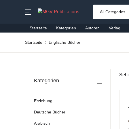
MENU
Startseite
Kategorien
Autoren
Verlag
Startseite
Startseite
Englische Bücher
Fa
Kategorien
De
Autoren
Sehe
Re
Verlag
Kategorien
Be
Bestseller
Erziehung
Ki
Neuheiten
Deutsche Bücher
Re
Arabisch
Leseempfehlung