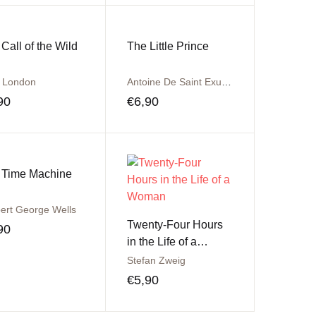
Call of the Wild
The Little Prince
 London
Antoine De Saint Exupery
90
€
6,90
 Time Machine
ert George Wells
Twenty-Four Hours
90
in the Life of a
Woman
Stefan Zweig
€
5,90