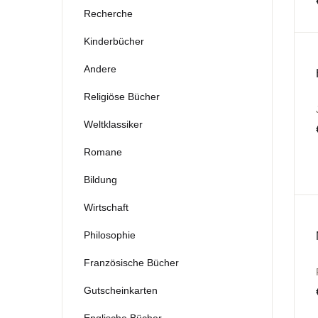
Recherche
We
Bestellung
Kinderbücher
Li
Mein Warenkorb
Andere
Ph
Religiöse Bücher
So erreichen Sie uns
Weltklassiker
Fr
TR
Romane
En
DE
Bildung
Ra
Wirtschaft
Philosophie
Ps
Französische Bücher
Po
Gutscheinkarten
Ge