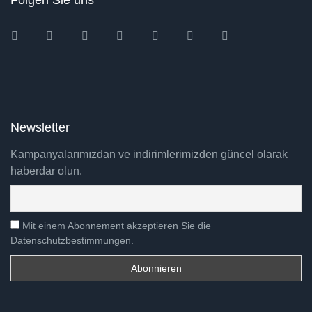
Folgen Sie uns
Instagram
Facebook
Twitter
Ebay
Amazon
Pinterest
Youtube
Newsletter
Kampanyalarımızdan ve indirimlerimizden güncel olarak
haberdar olun.
Mit einem Abonnement akzeptieren Sie die
Datenschutzbestimmungen.