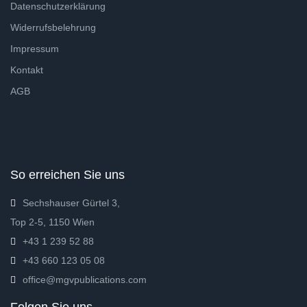
Datenschutzerklärung
Weltklassiker
Konto erstellen
Bestellung
Widerrufsbelehrung
Impressum
Literatur
Mein Warenkorb
Kontakt
Philosophie
AGB
So erreichen Sie uns
Französische B
TR
Englische Büch
DE
So erreichen Sie uns
Ratgeber
Sechshauser Gürtel 3,
Top 2-5, 1150 Wien
Psychologie
+43 1 239 52 88
+43 660 123 05 08
Politik
office@mgvpublications.com
Geschichte