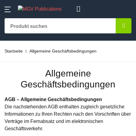
MENU
Konto
Ihr Einkaufswagen (0)
Schließen
Schließen
Kategorien
Username oder Email *
Startseite
Keine Produkte
Familie-Bildung
Startseite
Allgemeine Geschäftsbedingungen
Kategorien
Passwort *
Deutsche Büche
Autoren
Allgemeine
Recherche
Geschäftsbedingungen
Verlag
Passwort vergessen?
Merken
Bestseller
AGB –
Bestseller
Allgemeine Geschäftsbedingungen
Die nachstehenden AGB enthalten zugleich gesetzliche
Kinderbücher
Informationen zu Ihren Rechten nach den Vorschriften über
Neuheiten
Anmelden
Verträge im Fernabsatz und im elektronischen
Geschäftsverkehr.
Religiöse Büche
Leseempfehlung