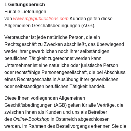
1
Geltungsbereich
Weltklassiker
Konto erstellen
Bestellung
Für alle Lieferungen
von
www.mgvpublications.com
Kunden gelten diese
Literatur
Allgemeinen Geschäftsbedingungen (AGB).
Mein Warenkorb
Verbraucher ist jede natürliche Person, die ein
Philosophie
So erreichen Sie uns
Rechtsgeschäft zu Zwecken abschließt, das überwiegend
weder ihrer gewerblichen noch ihrer selbständigen
Französische B
TR
beruflichen Tätigkeit zugerechnet werden kann.
Unternehmer ist eine natürliche oder juristische Person
Englische Büch
DE
oder rechtsfähige Personengesellschaft, die bei Abschluss
eines Rechtsgeschäfts in Ausübung ihrer gewerblichen
Ratgeber
oder selbständigen beruflichen Tätigkeit handelt.
Diese Ihnen vorliegenden Allgemeinen
Psychologie
Geschäftsbedingungen (AGB) gelten für alle Verträge, die
zwischen Ihnen als Kunden und uns als Betreiber
Politik
des
Online-Bookshop
in Österreich abgeschlossen
werden. Im Rahmen des Bestellvorgangs erkennen Sie die
Geschichte