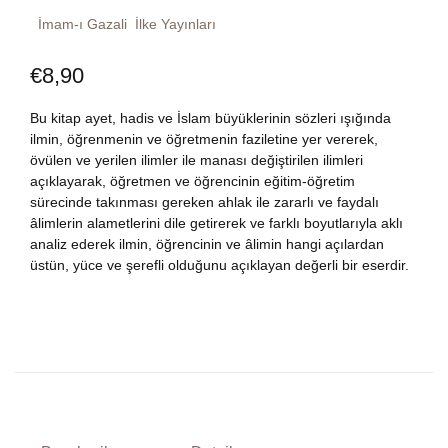
İmam-ı Gazali
İlke Yayınları
Weltklassiker
Konto erstellen
Bestellung
€
8,90
Literatur
Mein Warenkorb
Bu kitap ayet, hadis ve İslam büyüklerinin sözleri ışığında
Philosophie
ilmin, öğrenmenin ve öğretmenin faziletine yer vererek,
So erreichen Sie uns
övülen ve yerilen ilimler ile manası değiştirilen ilimleri
açıklayarak, öğretmen ve öğrencinin eğitim-öğretim
Französische B
TR
sürecinde takınması gereken ahlak ile zararlı ve faydalı
âlimlerin alametlerini dile getirerek ve farklı boyutlarıyla aklı
Englische Büch
DE
analiz ederek ilmin, öğrencinin ve âlimin hangi açılardan
üstün, yüce ve şerefli olduğunu açıklayan değerli bir eserdir.
Ratgeber
Psychologie
Politik
Geschichte