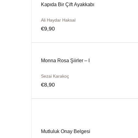
Kapıda Bir Çift Ayakkabı
Ali Haydar Haksal
€
9,90
Monna Rosa Şiirler – I
Sezai Karakoç
€
8,90
Mutluluk Onay Belgesi