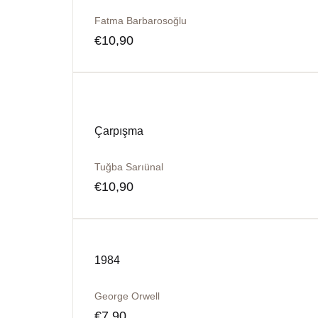
Fatma Barbarosoğlu
€
10,90
Çarpışma
Tuğba Sarıünal
€
10,90
1984
George Orwell
€
7,90