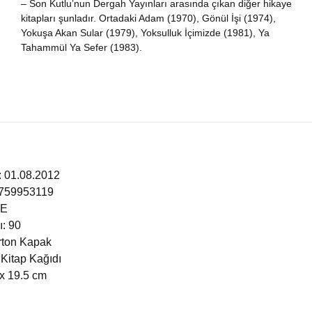
– Son Kutlu’nun Dergah Yayınları arasında çıkan diğer hikaye
kitapları şunladır. Ortadaki Adam (1970), Gönül İşi (1974),
ltklassiker
Yokuşa Akan Sular (1979), Yoksulluk İçimizde (1981), Ya
Tahammül Ya Sefer (1983).
teratur
ilosophie
anzösische Bücher
glische Bücher
i: 01.08.2012
9759953119
tgeber
ÇE
ı: 90
ychologie
arton Kapak
 Kitap Kağıdı
litik
 x 19.5 cm
schichte