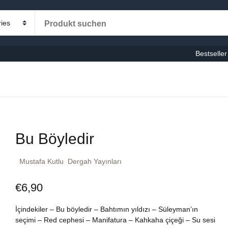
Ihr Einka
Kategorien
Bestseller
U
milie-Bildung
utsche Bücher
P
Bu Böyledir
cherche
Mustafa Kutlu
Dergah Yayınları
stseller
€
6,90
nderbücher
İçindekiler – Bu böyledir – Bahtımın yıldızı – Süleyman’ın
ligiöse Bücher
seçimi – Red cephesi – Manifatura – Kahkaha çiçeği – Su sesi